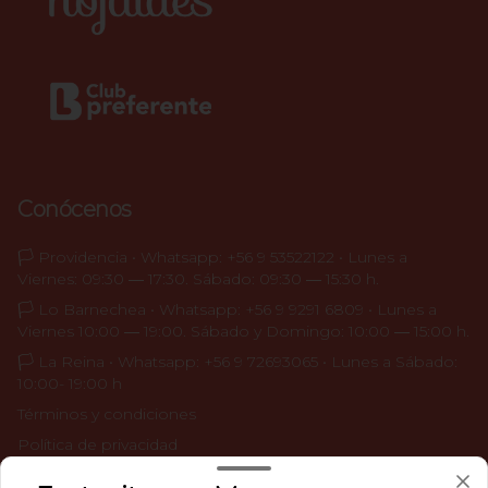
Conócenos
🏳️ Providencia • Whatsapp: +56 9 53522122 • Lunes a
Viernes: 09:30 ― 17:30. Sábado: 09:30 ― 15:30 h.
🏳️ Lo Barnechea • Whatsapp: +56 9 9291 6809 • Lunes a
Viernes 10:00 ― 19:00. Sábado y Domingo: 10:00 ― 15:00 h.
🏳️ La Reina • Whatsapp: +56 9 72693065 • Lunes a Sábado:
10:00- 19:00 h
Términos y condiciones
Política de privacidad