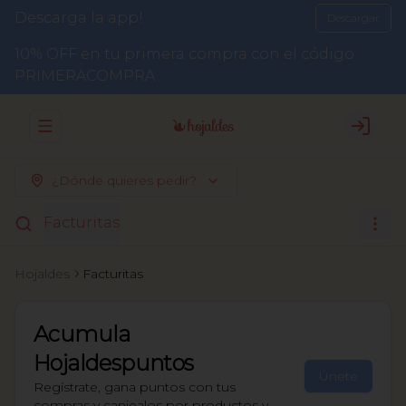
Descarga la app!
Descargar
10% OFF en tu primera compra con el código
PRIMERACOMPRA
Abrir menu de navegación
Login
¿Dónde quieres pedir?
Facturitas
Hojaldes
Facturitas
Acumula
Hojaldespuntos
Únete
Regístrate, gana puntos con tus
compras y canjealos por productos y