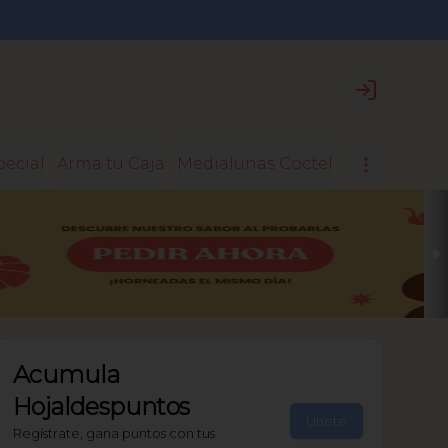
Login
pecial
Arma tu Caja
Medialunas Coctel
Medialunas 
Acumula
Hojaldespuntos
Únete
Regístrate, gana puntos con tus