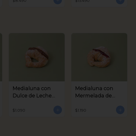
$8.490
$15.490
Medialuna con
Medialuna con
Dulce de Leche
Mermelada de
Coctel
Frambuesa Coctel
$1.090
$1.190