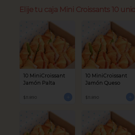
Elije tu caja Mini Croissants 10 uni
10 MiniCroissant
10 MiniCroissant
Jamón Palta
Jamón Queso
$11.890
$11.890