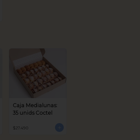
Caja Medialunas:
35 unids Coctel
$27.490