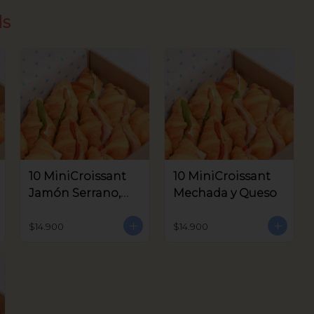
ds
10 MiniCroissant
10 MiniCroissant
Jamón Serrano,
Mechada y Queso
Queso Crema y
Aceitunas V.
$14.900
$14.900