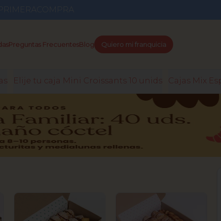
go PRIMERACOMPRA
das
Preguntas Frecuentes
Blog
Quiero mi franquicia
as
Elije tu caja Mini Croissants 10 unids
Cajas Mix Es