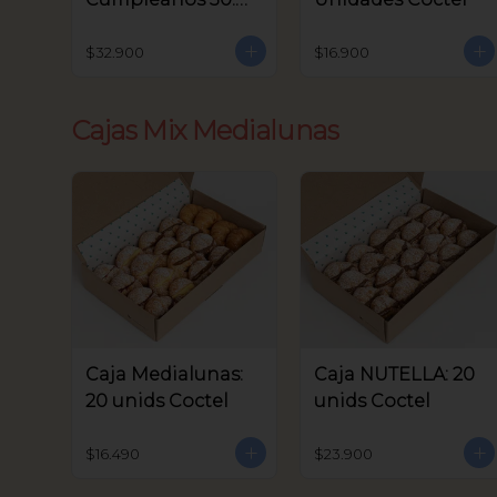
unids Coctel
$32.900
$16.900
Cajas Mix Medialunas
Caja Medialunas:
Caja NUTELLA: 20
20 unids Coctel
unids Coctel
$16.490
$23.900