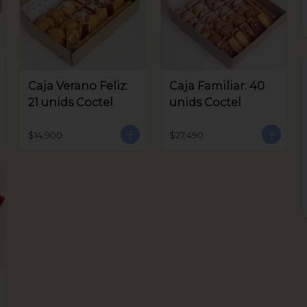
Caja Verano Feliz:
Caja Familiar: 40
21 unids Coctel
unids Coctel
$14.900
$27.490