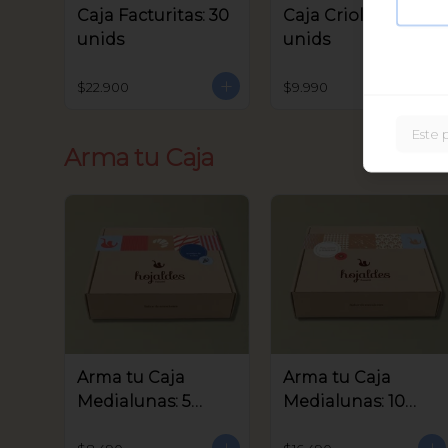
Caja Facturitas: 30
Caja Criollitos: 20
unids
unids
$22.900
$9.990
Este 
Arma tu Caja
Arma tu Caja
Arma tu Caja
Medialunas: 5
Medialunas: 10
unids
unids