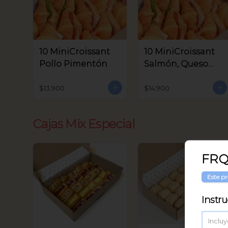
10 MiniCroissant
10 MiniCroissant
Pollo Pimentón
Salmón, Queso
Crema y Rúcula
$13.900
$14.900
Cajas Mix Especial
FRQ
Este pr
Instr