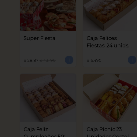
Super Fiesta
Caja Felices
Fiestas: 24 unids
Coctel
$128.871
$143.190
$16.490
Caja Feliz
Caja Picnic 23
Cumpleaños 50:
Unidades Coctel