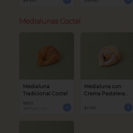
$8.490
$16.490
Medialunas Coctel
Medialuna
Medialuna con
Tradicional Coctel
Crema Pastelera
Coctel
$890
$1.090
$890
por und