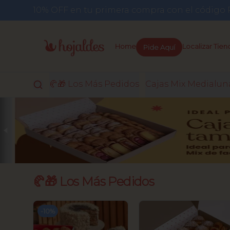
10% OFF en tu primera compra con el códi
Pide Aquí
Home
Localizar Tien
🥐🎁 Los Más Pedidos
Cajas Mix Medialun
🥐🎁 Los Más Pedidos
-
10
%