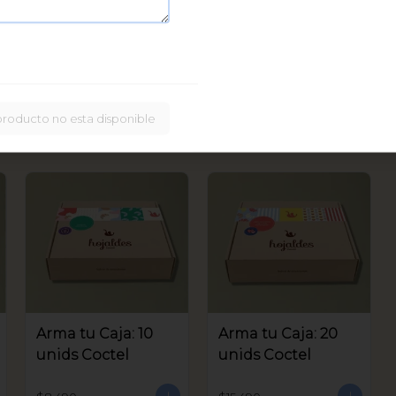
Caja Bastoncitos:
20 unids
$16.900
producto no esta disponible
Arma tu Caja: 10
Arma tu Caja: 20
unids Coctel
unids Coctel