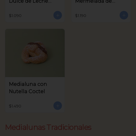
Dulce de Leche
Mermelada de
Coctel
Frambuesa Coctel
$1.090
$1.190
Medialuna con
Nutella Coctel
$1.490
Medialunas Tradicionales