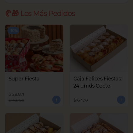
🥐🎁 Los Más Pedidos
-
10
%
Super Fiesta
Caja Felices Fiestas:
24 unids Coctel
$128.871
$143.190
$16.490