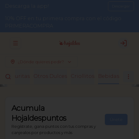
Descarga la app!
Descargar
10% OFF en tu primera compra con el código
PRIMERACOMPRA
Abrir menu de navegación
Login
¿Dónde quieres pedir?
Facturitas
Otros Dulces
Criollitos
Bebidas
Acumula
Hojaldespuntos
Únete
Regístrate, gana puntos con tus compras y
canjealos por productos y más