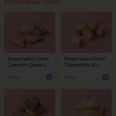
Empanadas Cóctel
Empanadas Cóctel
Empanadas Cóctel
Camarón Queso 20
Champiñon 20
Unids
Unids
$21.900
$21.900