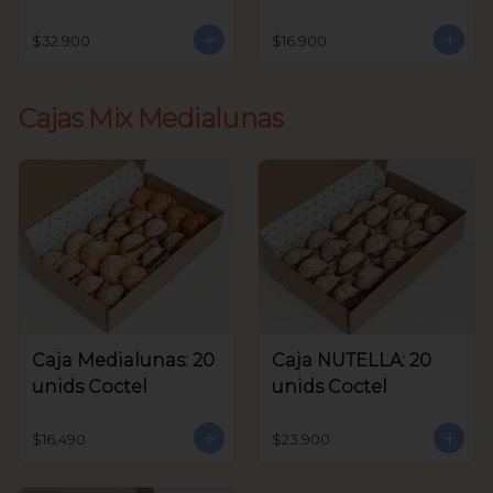
unids Coctel
$32.900
$16.900
Cajas Mix Medialunas
Caja Medialunas: 20
Caja NUTELLA: 20
unids Coctel
unids Coctel
$16.490
$23.900