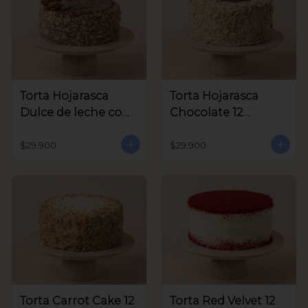
Torta Hojarasca
Torta Hojarasca
Dulce de leche con
Chocolate 12
Nuez 12 Porciones
Porciones aprox
aprox
$29.900
$29.900
Torta Carrot Cake 12
Torta Red Velvet 12