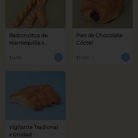
Bastoncitos de
Pan de Chocolate
Mantequilla x
Cóctel
unidad
$1.490
$1.090
Vigilante Tradional
x Unidad