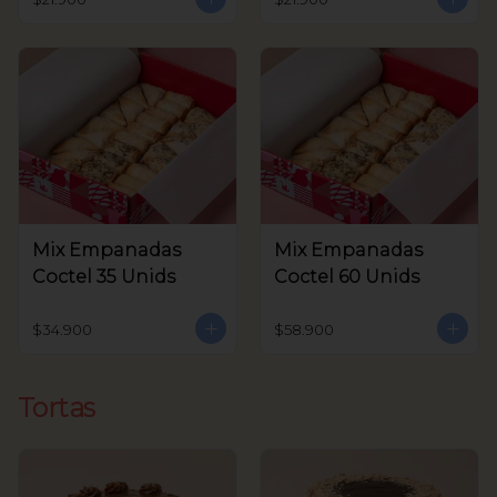
Mix Empanadas
Mix Empanadas
Coctel 35 Unids
Coctel 60 Unids
$34.900
$58.900
Tortas