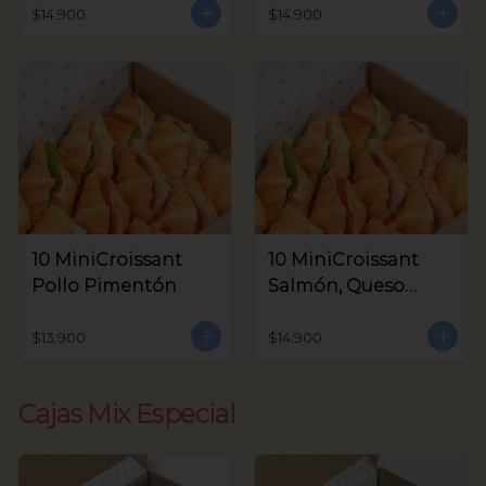
Aceitunas V.
$14.900
$14.900
10 MiniCroissant
10 MiniCroissant
Pollo Pimentón
Salmón, Queso
Crema y Rúcula
$13.900
$14.900
Cajas Mix Especial