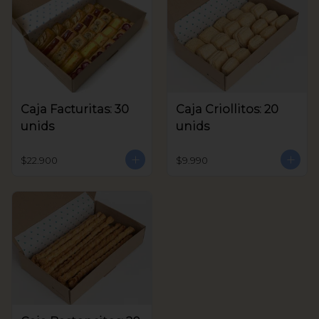
Caja Facturitas: 30
Caja Criollitos: 20
unids
unids
$22.900
$9.990