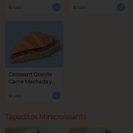
Queso Crema,
Crema y Rúcula
Aceitunas Verdes
$7.490
$7.490
Croissant Grande
Carne Mechada y
queso
$7.490
Tapaditos Minicroissants