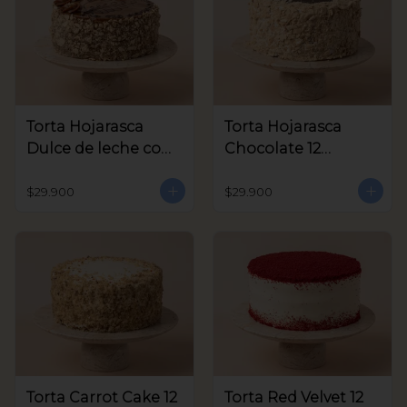
Torta Hojarasca
Torta Hojarasca
Dulce de leche con
Chocolate 12
Nuez 12 Porciones
Porciones aprox
aprox
$29.900
$29.900
Torta Carrot Cake 12
Torta Red Velvet 12