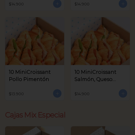
Aceitunas V.
$14.900
$14.900
10 MiniCroissant
10 MiniCroissant
Pollo Pimentón
Salmón, Queso
Crema y Rúcula
$13.900
$14.900
Cajas Mix Especial