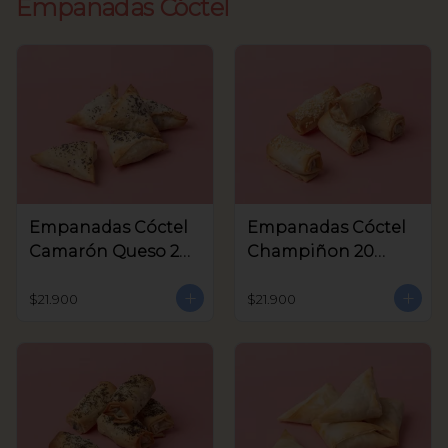
Empanadas Cóctel
Empanadas Cóctel
Empanadas Cóctel
Camarón Queso 20
Champiñon 20
Unids
Unids
$21.900
$21.900