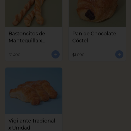
Bastoncitos de
Pan de Chocolate
Mantequilla x
Cóctel
unidad
$1.490
$1.090
Vigilante Tradional
x Unidad