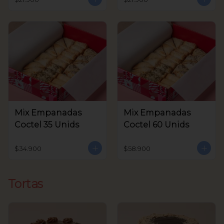
Mix Empanadas
Mix Empanadas
Coctel 35 Unids
Coctel 60 Unids
$34.900
$58.900
Tortas