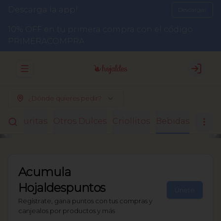
Descarga la app!
Descargar
10% OFF en tu primera compra con el código
PRIMERACOMPRA
Abrir menu de navegación
Login
¿Dónde quieres pedir?
Facturitas
Otros Dulces
Criollitos
Bebidas
Acumula
Hojaldespuntos
Únete
Regístrate, gana puntos con tus compras y
canjealos por productos y más