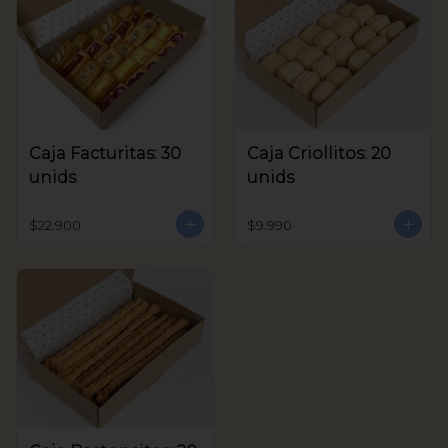
Caja Facturitas: 30
Caja Criollitos: 20
unids
unids
$22.900
$9.990