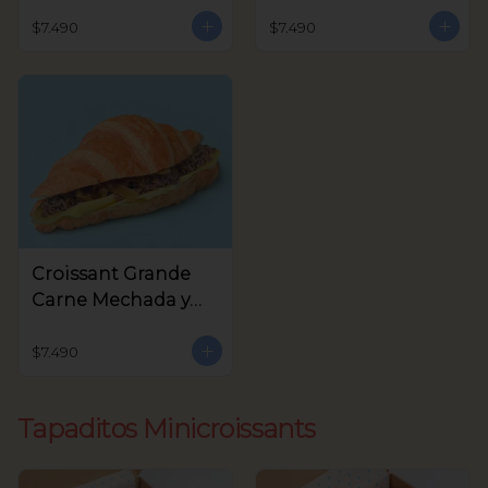
Queso Crema,
Crema y Rúcula
Aceitunas Verdes
$7.490
$7.490
Croissant Grande
Carne Mechada y
queso
$7.490
Tapaditos Minicroissants