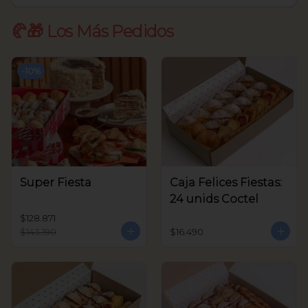
🥐🎁 Los Más Pedidos
-
10
%
Super Fiesta
Caja Felices Fiestas:
24 unids Coctel
$128.871
$143.190
$16.490