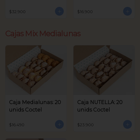
unids Coctel
$32.900
$16.900
Cajas Mix Medialunas
Caja Medialunas: 20
Caja NUTELLA: 20
unids Coctel
unids Coctel
$16.490
$23.900