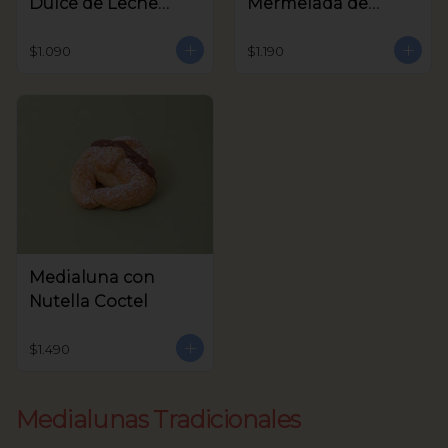
Dulce de Leche
Mermelada de
Coctel
Frambuesa Coctel
$1.090
$1.190
Medialuna con
Nutella Coctel
$1.490
Medialunas Tradicionales