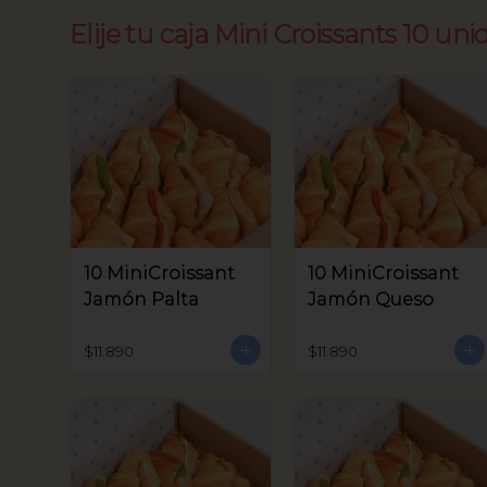
Elije tu caja Mini Croissants 10 uni
10 MiniCroissant
10 MiniCroissant
Jamón Palta
Jamón Queso
$11.890
$11.890