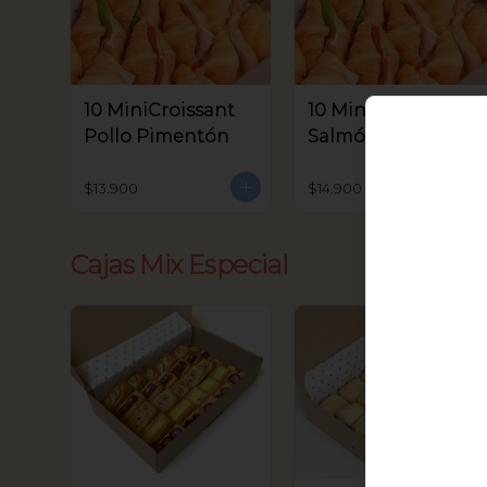
10 MiniCroissant
10 MiniCroissant
Pollo Pimentón
Salmón, Queso
Crema y Rúcula
$13.900
$14.900
Cajas Mix Especial