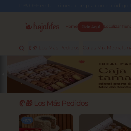
10% OFF en tu primera compra con el códi
Pide Aquí
Home
Localizar Tien
🥐🎁 Los Más Pedidos
Cajas Mix Medialun
🥐🎁 Los Más Pedidos
-
10
%