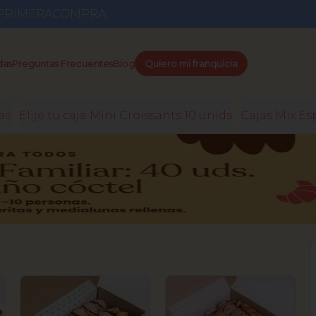
go PRIMERACOMPRA
das
Preguntas Frecuentes
Blog
Quiero mi franquicia
as
Elije tu caja Mini Croissants 10 unids
Cajas Mix Es