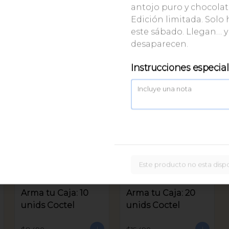
antojo puro y chocolat
Caja Bastoncitos:
Edición limitada. Solo 
20 unids
este sábado. Llegan… y
desaparecen.
$16.900
Instrucciones especia
Este producto no esta disp
Arma tu Caja: 10
Arma tu Caja: 20
unids Coctel
unids Coctel