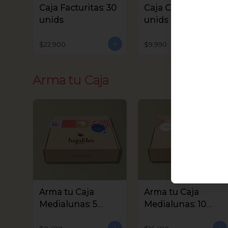
Caja Facturitas: 30
Caja Criollitos: 20
unids
unids
$22.900
$9.990
Arma tu Caja
Arma tu Caja
Arma tu Caja
Medialunas: 5
Medialunas: 10
unids
unids