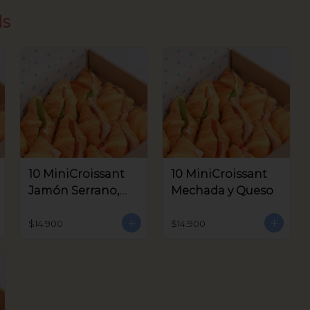
ds
10 MiniCroissant
10 MiniCroissant
Jamón Serrano,
Mechada y Queso
Queso Crema y
Aceitunas V.
$14.900
$14.900