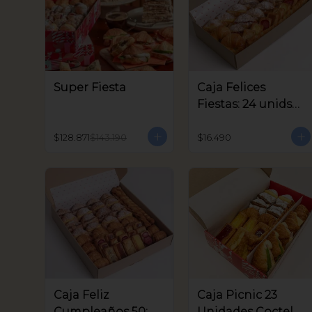
Super Fiesta
Caja Felices
Fiestas: 24 unids
Coctel
$128.871
$143.190
$16.490
Caja Feliz
Caja Picnic 23
Cumpleaños 50:
Unidades Coctel