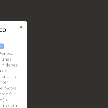
co
Close
le
Por eso
alunas
unidades
a de
acitos de
riten
Perfectas
de fría,
s), o
irse a un