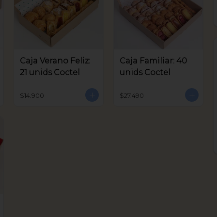
Caja Verano Feliz:
Caja Familiar: 40
21 unids Coctel
unids Coctel
$14.900
$27.490