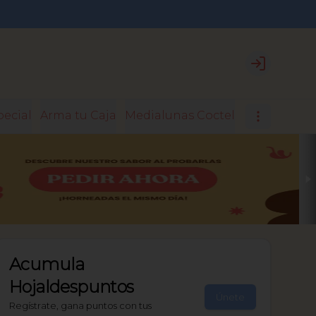
Login
pecial
Arma tu Caja
Medialunas Coctel
Medialunas 
Acumula
Hojaldespuntos
Únete
Regístrate, gana puntos con tus