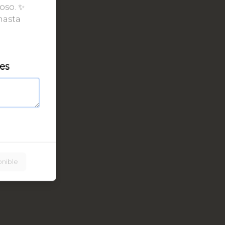
oso. ✨
hasta
les
onible