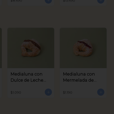
$8.490
$15.490
Medialuna con
Medialuna con
Dulce de Leche
Mermelada de
Coctel
Frambuesa Coctel
$1.090
$1.190