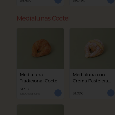
$8.490
$16.490
Medialunas Coctel
Medialuna
Medialuna con
Tradicional Coctel
Crema Pastelera
Coctel
$890
$1.090
$890
por und