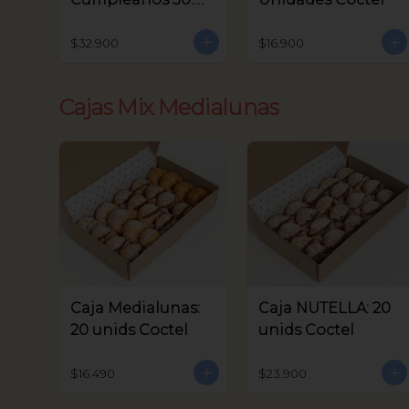
unids Coctel
$32.900
$16.900
Cajas Mix Medialunas
Caja Medialunas:
Caja NUTELLA: 20
20 unids Coctel
unids Coctel
$16.490
$23.900