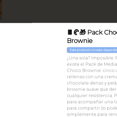
🍫🥐🎁 Pack Cho
Brownie
Este producto no esta disponib
¿Una sola? Imposible. 
existe el Pack de Medi
Choco Brownie: cinco 
rellenas con una crem
chocolate denso y ped
brownie suave que der
cualquier resistencia. 
para acompañar una tar
para compartir (si podé
simplemente para rend