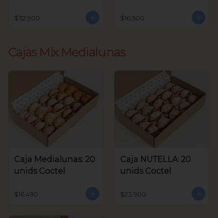
unids Coctel
$32.900
$16.900
Cajas Mix Medialunas
Caja Medialunas: 20
Caja NUTELLA: 20
unids Coctel
unids Coctel
$16.490
$23.900