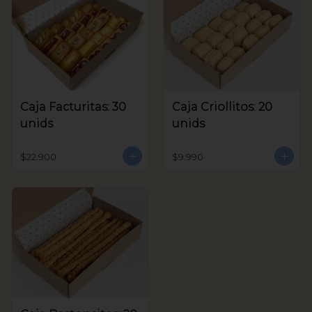
Caja Facturitas: 30
Caja Criollitos: 20
unids
unids
$22.900
$9.990