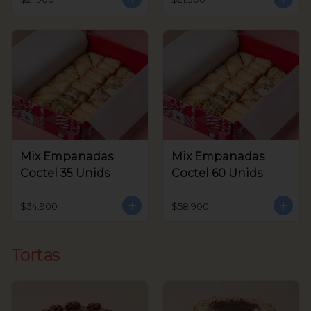
Mix Empanadas
Mix Empanadas
Coctel 35 Unids
Coctel 60 Unids
$34.900
$58.900
Tortas