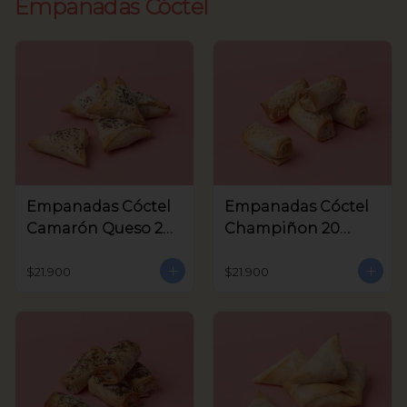
Empanadas Cóctel
Empanadas Cóctel
Empanadas Cóctel
Camarón Queso 20
Champiñon 20
Unids
Unids
$21.900
$21.900