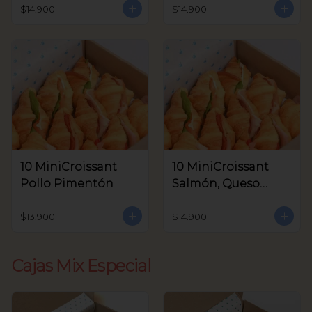
Aceitunas V.
$14.900
$14.900
10 MiniCroissant
10 MiniCroissant
Pollo Pimentón
Salmón, Queso
Crema y Rúcula
$13.900
$14.900
Cajas Mix Especial