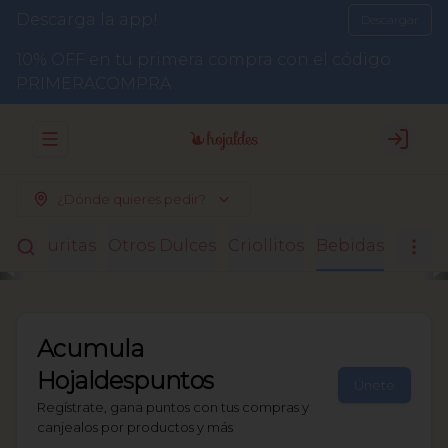
Descarga la app!
Descargar
10% OFF en tu primera compra con el código
PRIMERACOMPRA
Abrir menu de navegación
Login
¿Dónde quieres pedir?
Facturitas
Otros Dulces
Criollitos
Bebidas
Acumula
Hojaldespuntos
Únete
Regístrate, gana puntos con tus compras y
canjealos por productos y más