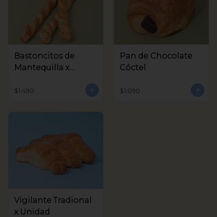
Bastoncitos de
Pan de Chocolate
Mantequilla x
Cóctel
unidad
$1.490
$1.090
Vigilante Tradional
x Unidad