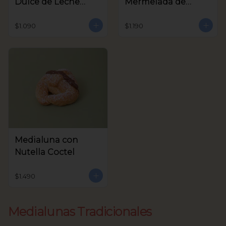
Dulce de Leche
Mermelada de
Coctel
Frambuesa Coctel
$1.090
$1.190
Medialuna con
Nutella Coctel
$1.490
Medialunas Tradicionales