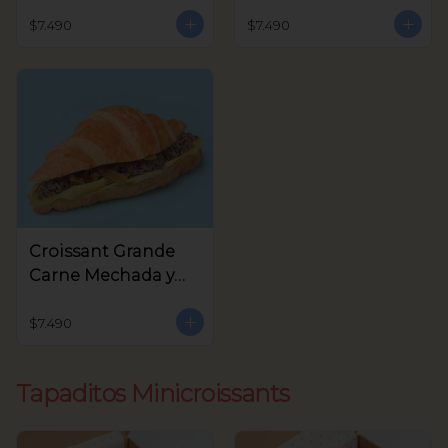
Queso Crema,
Crema y Rúcula
Aceitunas Verdes
$7.490
$7.490
Croissant Grande
Carne Mechada y
queso
$7.490
Tapaditos Minicroissants