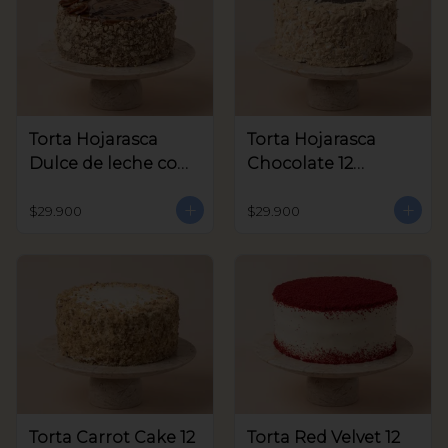
Torta Hojarasca
Torta Hojarasca
Dulce de leche con
Chocolate 12
Nuez 12 Porciones
Porciones aprox
aprox
$29.900
$29.900
Torta Carrot Cake 12
Torta Red Velvet 12