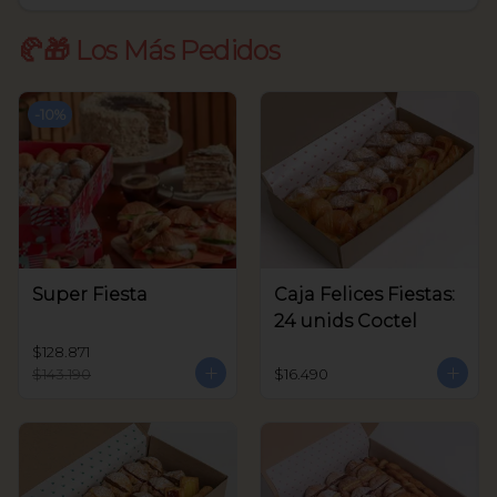
🥐🎁 Los Más Pedidos
-
10
%
Super Fiesta
Caja Felices Fiestas:
24 unids Coctel
$128.871
$143.190
$16.490