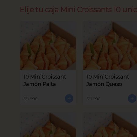
Elije tu caja Mini Croissants 10 uni
10 MiniCroissant
10 MiniCroissant
Jamón Palta
Jamón Queso
$11.890
$11.890