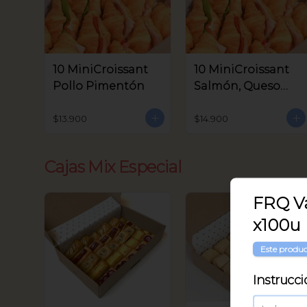
10 MiniCroissant
10 MiniCroissant
Pollo Pimentón
Salmón, Queso
Crema y Rúcula
$13.900
$14.900
Cajas Mix Especial
FRQ Va
x100u
Este produc
Instrucci