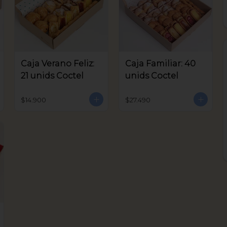
Caja Verano Feliz:
Caja Familiar: 40
21 unids Coctel
unids Coctel
$14.900
$27.490