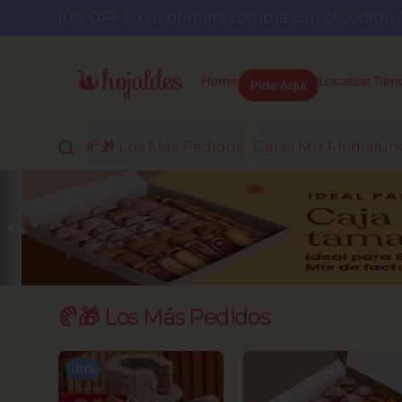
10% OFF en tu primera compra con el códi
Pide Aquí
Home
Localizar Tien
🥐🎁 Los Más Pedidos
Cajas Mix Medialun
🥐🎁 Los Más Pedidos
-
10
%