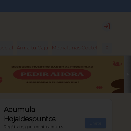
Login
pecial
Arma tu Caja
Medialunas Coctel
Medialunas 
Acumula
Hojaldespuntos
Únete
Regístrate, gana puntos con tus