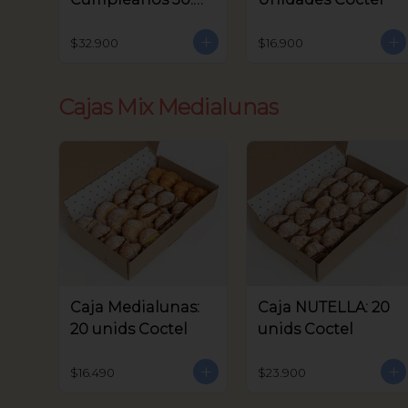
unids Coctel
$32.900
$16.900
Cajas Mix Medialunas
Caja Medialunas:
Caja NUTELLA: 20
20 unids Coctel
unids Coctel
$16.490
$23.900