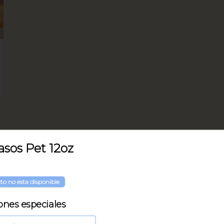
sos Pet 12oz
to no esta disponible
ones especiales