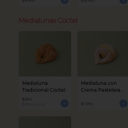
$8.490
$16.490
Medialunas Coctel
Medialuna
Medialuna con
Tradicional Coctel
Crema Pastelera
Coctel
$890
$1.090
$890
por und