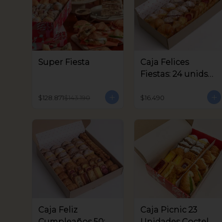
Super Fiesta
Caja Felices
Fiestas: 24 unids
Coctel
$128.871
$143.190
$16.490
Caja Feliz
Caja Picnic 23
Cumpleaños 50:
Unidades Coctel