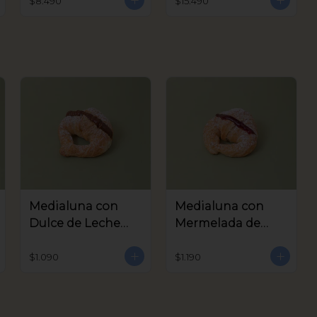
$8.490
$15.490
Medialuna con
Medialuna con
Dulce de Leche
Mermelada de
Coctel
Frambuesa Coctel
$1.090
$1.190