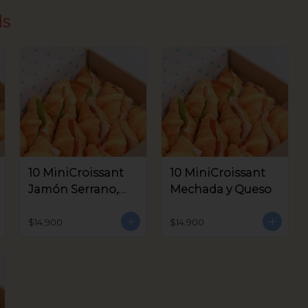
ds
10 MiniCroissant
10 MiniCroissant
Jamón Serrano,
Mechada y Queso
Queso Crema y
Aceitunas V.
$14.900
$14.900