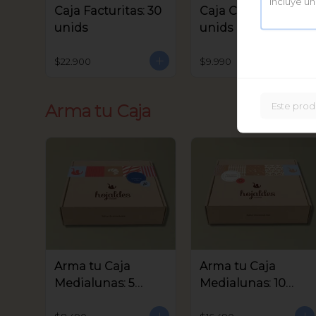
Caja Facturitas: 30
Caja Criollitos: 20
unids
unids
$22.900
$9.990
Este prod
Arma tu Caja
Arma tu Caja
Arma tu Caja
Medialunas: 5
Medialunas: 10
unids
unids