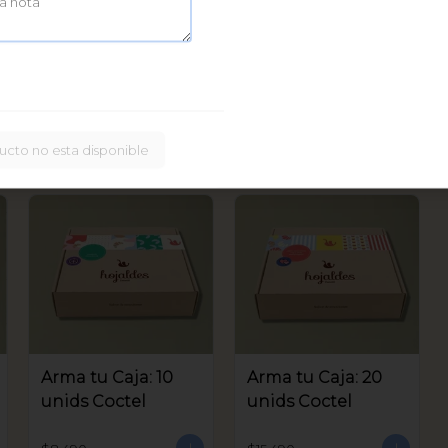
Caja Bastoncitos:
20 unids
$16.900
ucto no esta disponible
Arma tu Caja: 10
Arma tu Caja: 20
unids Coctel
unids Coctel