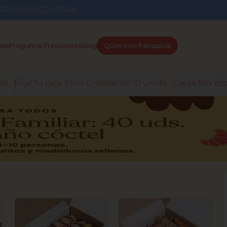
go PRIMERACOMPRA
das
Preguntas Frecuentes
Blog
Quiero mi franquicia
as
Elije tu caja Mini Croissants 10 unids
Cajas Mix Es