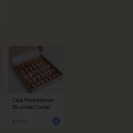
Caja Medialunas:
35 unids Coctel
$27.490