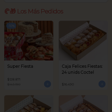
🥐🎁 Los Más Pedidos
-
10
%
Super Fiesta
Caja Felices Fiestas:
24 unids Coctel
$128.871
$143.190
$16.490