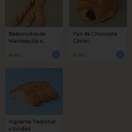
Bastoncitos de
Pan de Chocolate
Mantequilla x
Cóctel
unidad
$1.490
$1.090
Vigilante Tradional
x Unidad