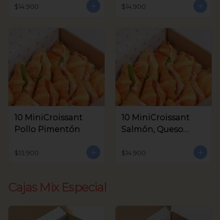
Aceitunas V.
$14.900
$14.900
10 MiniCroissant
10 MiniCroissant
Pollo Pimentón
Salmón, Queso
Crema y Rúcula
$13.900
$14.900
Cajas Mix Especial