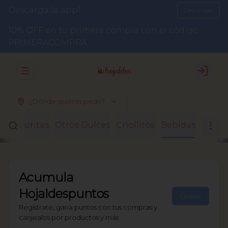
Descarga la app!
Descargar
10% OFF en tu primera compra con el código
PRIMERACOMPRA
Abrir menu de navegación
Login
¿Dónde quieres pedir?
Facturitas
Otros Dulces
Criollitos
Bebidas
Acumula
Hojaldespuntos
Únete
Regístrate, gana puntos con tus compras y
canjealos por productos y más