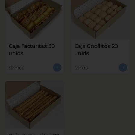
Caja Facturitas: 30
Caja Criollitos: 20
unids
unids
$22.900
$9.990