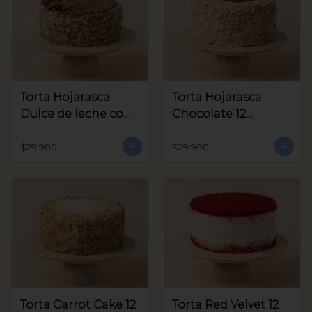
Torta Hojarasca
Torta Hojarasca
Dulce de leche con
Chocolate 12
Nuez 12 Porciones
Porciones aprox
aprox
$29.900
$29.900
Torta Carrot Cake 12
Torta Red Velvet 12