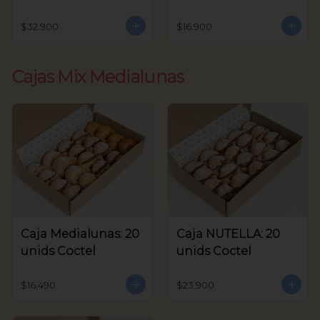
unids Coctel
$32.900
$16.900
Cajas Mix Medialunas
Caja Medialunas: 20
Caja NUTELLA: 20
unids Coctel
unids Coctel
$16.490
$23.900