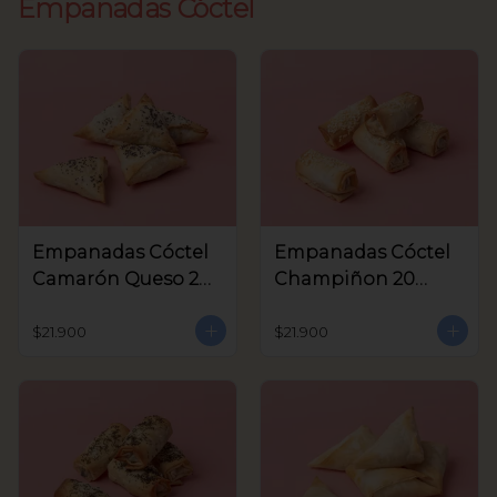
Empanadas Cóctel
Empanadas Cóctel
Empanadas Cóctel
Camarón Queso 20
Champiñon 20
Unids
Unids
$21.900
$21.900