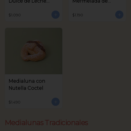
Dulce de Leche
Mermelada de
Coctel
Frambuesa Coctel
$1.090
$1.190
Medialuna con
Nutella Coctel
$1.490
Medialunas Tradicionales