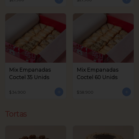
Mix Empanadas
Mix Empanadas
Coctel 35 Unids
Coctel 60 Unids
$34.900
$58.900
Tortas