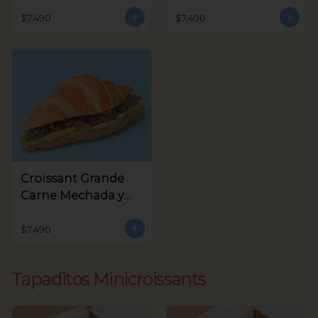
Queso Crema,
Crema y Rúcula
Aceitunas Verdes
$7.490
$7.490
Croissant Grande
Carne Mechada y
queso
$7.490
Tapaditos Minicroissants