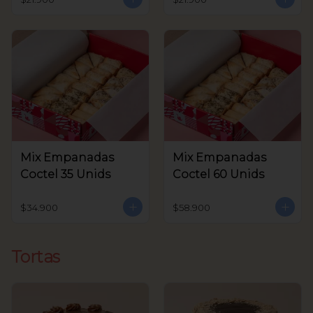
Mix Empanadas
Mix Empanadas
Coctel 35 Unids
Coctel 60 Unids
$34.900
$58.900
Tortas