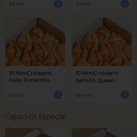
Aceitunas V.
$14.900
$14.900
10 MiniCroissant
10 MiniCroissant
Pollo Pimentón
Salmón, Queso
Crema y Rúcula
$13.900
$14.900
Cajas Mix Especial