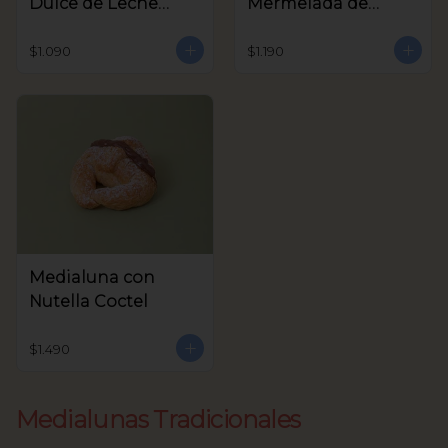
Dulce de Leche
Mermelada de
Coctel
Frambuesa Coctel
$1.090
$1.190
Medialuna con
Nutella Coctel
$1.490
Medialunas Tradicionales