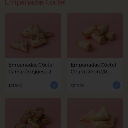
Empanadas Cóctel
Empanadas Cóctel
Empanadas Cóctel
Camarón Queso 20
Champiñon 20
Unids
Unids
$21.900
$21.900