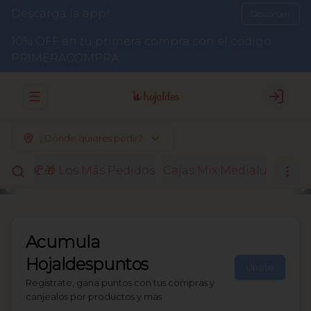
Descarga la app!
Descargar
10% OFF en tu primera compra con el código
PRIMERACOMPRA
Abrir menu de navegación
Login
¿Dónde quieres pedir?
🥐🎁 Los Más Pedidos
Cajas Mix Medialunas
El
Acumula
Hojaldespuntos
Únete
Regístrate, gana puntos con tus compras y
canjealos por productos y más