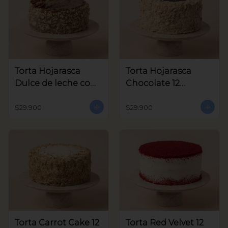
Torta Hojarasca
Torta Hojarasca
Dulce de leche con
Chocolate 12
Nuez 12 Porciones
Porciones aprox
aprox
$29.900
$29.900
Torta Carrot Cake 12
Torta Red Velvet 12