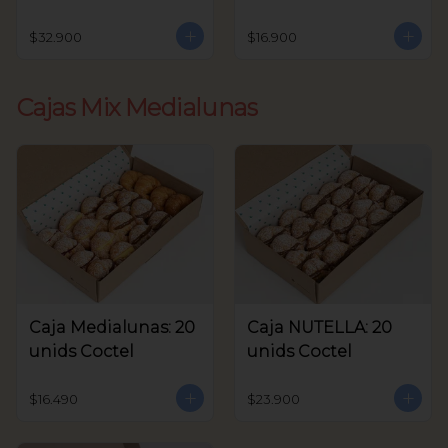
unids Coctel
$32.900
$16.900
Cajas Mix Medialunas
Caja Medialunas: 20
Caja NUTELLA: 20
unids Coctel
unids Coctel
$16.490
$23.900