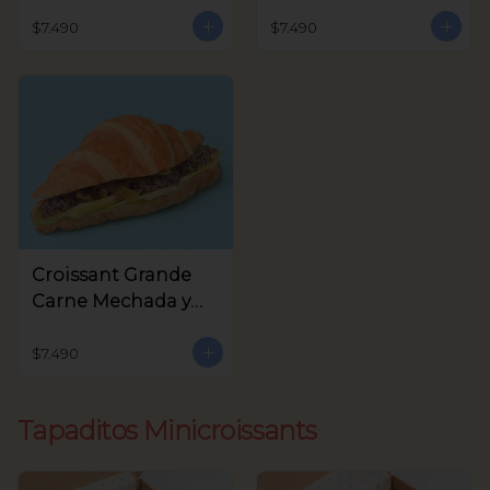
Queso Crema,
Crema y Rúcula
Aceitunas Verdes
$7.490
$7.490
Croissant Grande
Carne Mechada y
queso
$7.490
Tapaditos Minicroissants