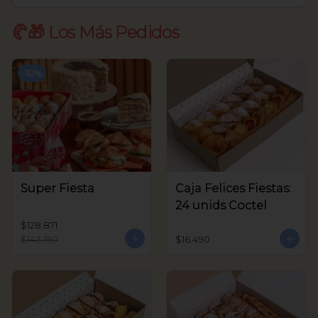
🥐🎁 Los Más Pedidos
-
10
%
Super Fiesta
Caja Felices Fiestas:
24 unids Coctel
$128.871
$143.190
$16.490