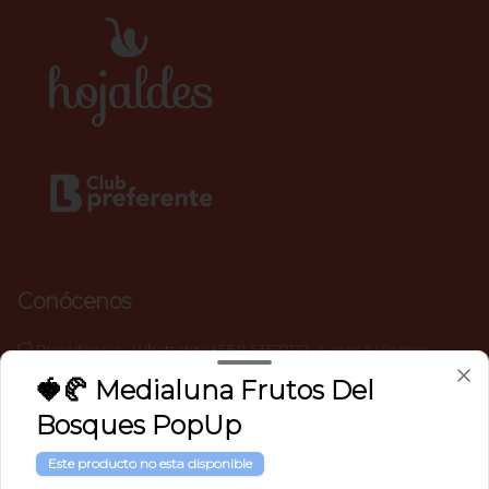
Conócenos
🏳️ Providencia • Whatsapp: +56 9 53522122 • Lunes a Viernes:
09:30 ― 17:30. Sábado: 09:30 ― 15:30 h.
🍓🥐 Medialuna Frutos Del
🏳️ Lo Barnechea • Whatsapp: +56 9 9291 6809 • Lunes a Viernes
Bosques PopUp
10:00 ― 19:00. Sábado y Domingo: 10:00 ― 15:00 h.
🏳️ La Reina • Whatsapp: +56 9 72693065 • Lunes a Sábado: 10:00-
Este producto no esta disponible
19:00 h