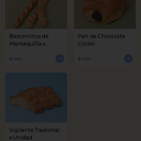
Bastoncitos de
Pan de Chocolate
Mantequilla x
Cóctel
unidad
$1.490
$1.090
Vigilante Tradional
x Unidad