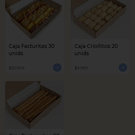
Caja Facturitas: 30
Caja Criollitos: 20
unids
unids
$22.900
$9.990