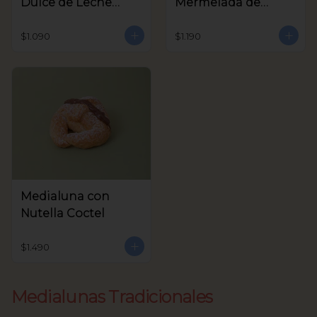
Dulce de Leche
Mermelada de
Coctel
Frambuesa Coctel
$1.090
$1.190
Medialuna con
Nutella Coctel
$1.490
Medialunas Tradicionales