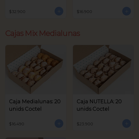
unids Coctel
$32.900
$16.900
Cajas Mix Medialunas
Caja Medialunas: 20
Caja NUTELLA: 20
unids Coctel
unids Coctel
$16.490
$23.900