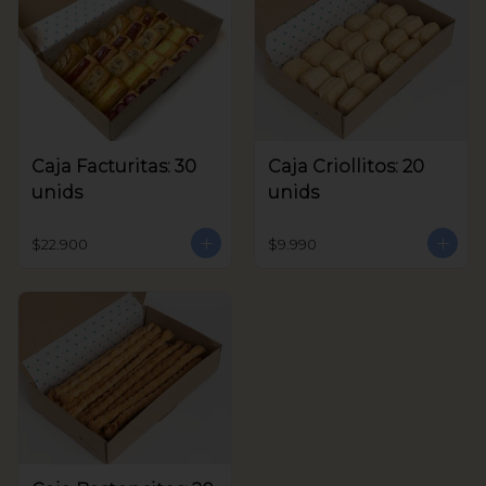
Caja Facturitas: 30
Caja Criollitos: 20
unids
unids
$22.900
$9.990