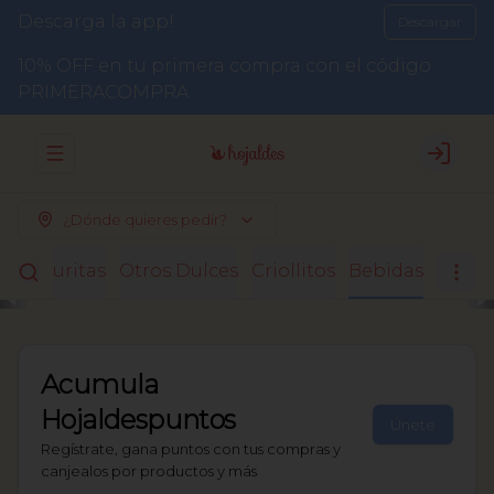
Descarga la app!
Descargar
10% OFF en tu primera compra con el código
PRIMERACOMPRA
Abrir menu de navegación
Login
¿Dónde quieres pedir?
Facturitas
Otros Dulces
Criollitos
Bebidas
Acumula
Hojaldespuntos
Únete
Regístrate, gana puntos con tus compras y
canjealos por productos y más