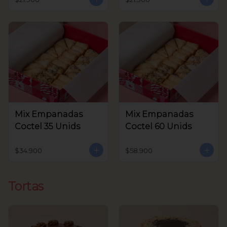
Mix Empanadas
Mix Empanadas
Coctel 35 Unids
Coctel 60 Unids
$34.900
$58.900
Tortas