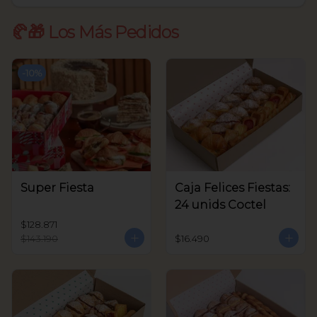
🥐🎁 Los Más Pedidos
-
10
%
Super Fiesta
Caja Felices Fiestas:
24 unids Coctel
$128.871
$143.190
$16.490