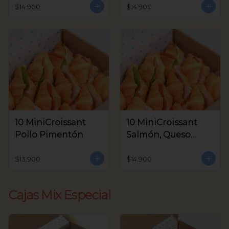
Aceitunas V.
$14.900
$14.900
10 MiniCroissant
10 MiniCroissant
Pollo Pimentón
Salmón, Queso
Crema y Rúcula
$13.900
$14.900
Cajas Mix Especial