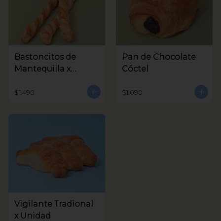
Bastoncitos de
Pan de Chocolate
Mantequilla x
Cóctel
unidad
$1.490
$1.090
Vigilante Tradional
x Unidad