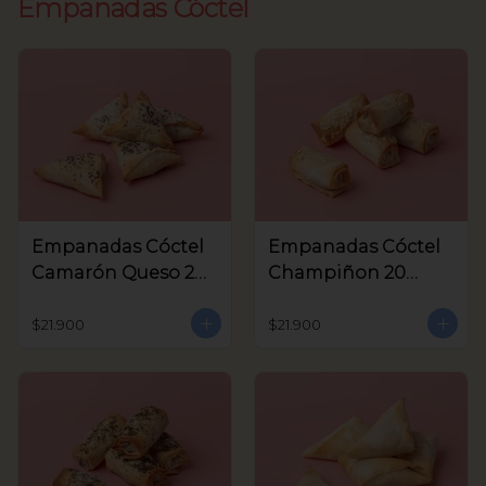
Empanadas Cóctel
Empanadas Cóctel
Empanadas Cóctel
Camarón Queso 20
Champiñon 20
Unids
Unids
$21.900
$21.900