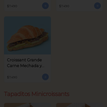
Queso Crema,
Crema y Rúcula
Aceitunas Verdes
$7.490
$7.490
Croissant Grande
Carne Mechada y
queso
$7.490
Tapaditos Minicroissants