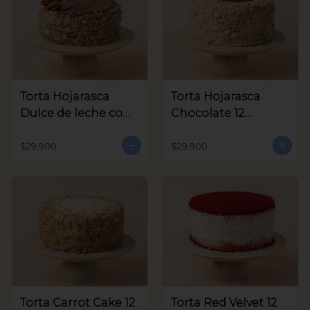
Torta Hojarasca
Torta Hojarasca
Dulce de leche con
Chocolate 12
Nuez 12 Porciones
Porciones aprox
aprox
$29.900
$29.900
Torta Carrot Cake 12
Torta Red Velvet 12