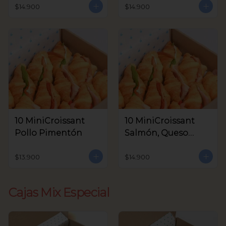
Aceitunas V.
$14.900
$14.900
10 MiniCroissant
10 MiniCroissant
Pollo Pimentón
Salmón, Queso
Crema y Rúcula
$13.900
$14.900
Cajas Mix Especial