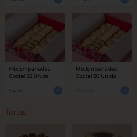
Mix Empanadas
Mix Empanadas
Coctel 35 Unids
Coctel 60 Unids
$34.900
$58.900
Tortas