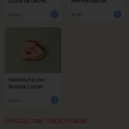
Dulce de Leche
Mermelada de
Coctel
Frambuesa Coctel
$1.090
$1.190
Medialuna con
Nutella Coctel
$1.490
Medialunas Tradicionales