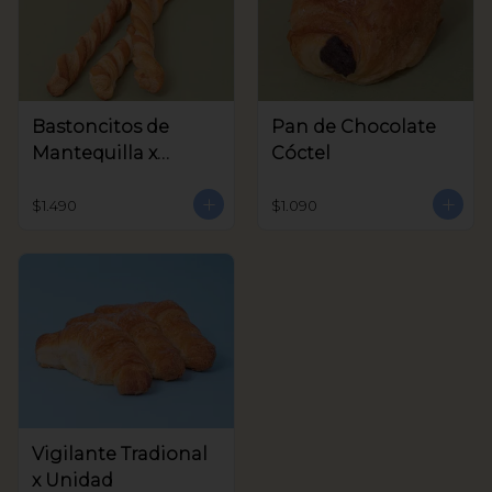
Bastoncitos de
Pan de Chocolate
Mantequilla x
Cóctel
unidad
$1.490
$1.090
Vigilante Tradional
x Unidad