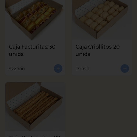
Caja Facturitas: 30
Caja Criollitos: 20
unids
unids
$22.900
$9.990