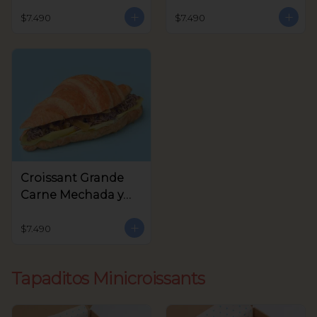
Queso Crema,
Crema y Rúcula
Aceitunas Verdes
$7.490
$7.490
Croissant Grande
Carne Mechada y
queso
$7.490
Tapaditos Minicroissants