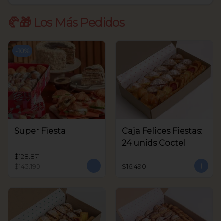
🥐🎁 Los Más Pedidos
-
10
%
Super Fiesta
Caja Felices Fiestas:
24 unids Coctel
$128.871
$143.190
$16.490