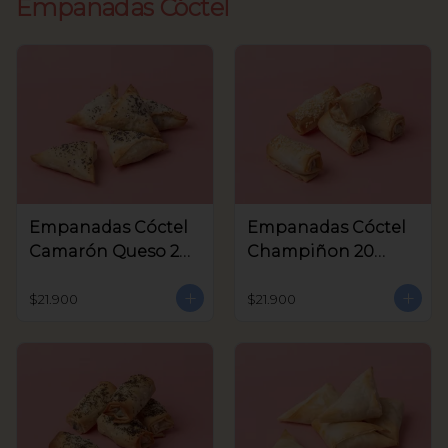
Empanadas Cóctel
Empanadas Cóctel
Empanadas Cóctel
Camarón Queso 20
Champiñon 20
Unids
Unids
$21.900
$21.900