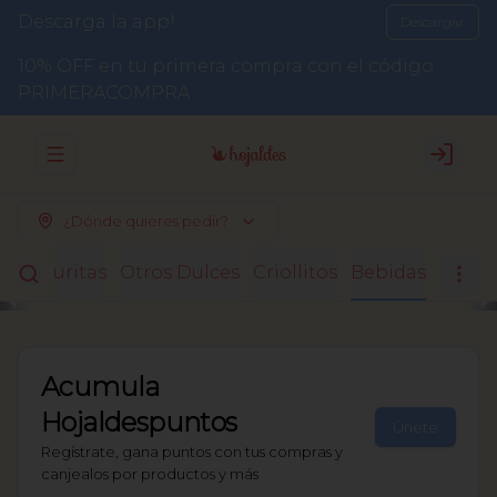
Descarga la app!
Descargar
10% OFF en tu primera compra con el código
PRIMERACOMPRA
Abrir menu de navegación
Login
¿Dónde quieres pedir?
Facturitas
Otros Dulces
Criollitos
Bebidas
Acumula
Hojaldespuntos
Únete
Regístrate, gana puntos con tus compras y
canjealos por productos y más