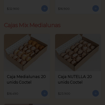
unids Coctel
$32.900
$16.900
Cajas Mix Medialunas
Caja Medialunas: 20
Caja NUTELLA: 20
unids Coctel
unids Coctel
$16.490
$23.900