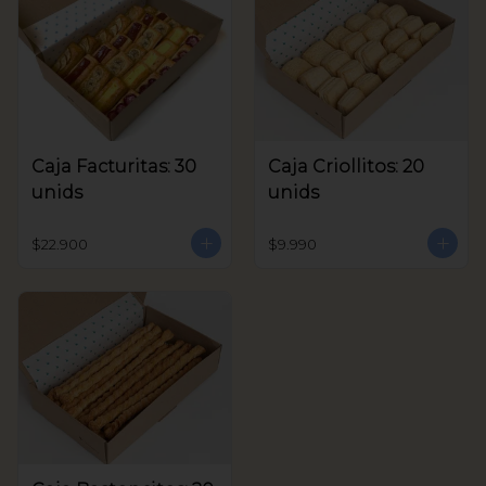
Caja Facturitas: 30
Caja Criollitos: 20
unids
unids
$22.900
$9.990