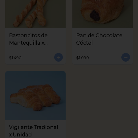
Bastoncitos de
Pan de Chocolate
Mantequilla x
Cóctel
unidad
$1.490
$1.090
Vigilante Tradional
x Unidad