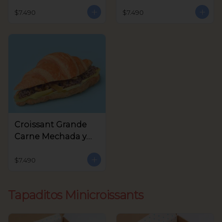
Queso Crema,
Crema y Rúcula
Aceitunas Verdes
$7.490
$7.490
Croissant Grande
Carne Mechada y
queso
$7.490
Tapaditos Minicroissants