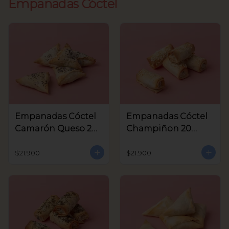
Empanadas Cóctel
Empanadas Cóctel
Empanadas Cóctel
Camarón Queso 20
Champiñon 20
Unids
Unids
$21.900
$21.900