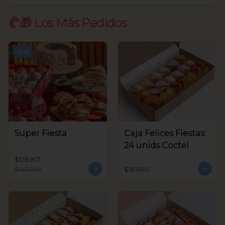
🥐🎁 Los Más Pedidos
-
10
%
Super Fiesta
Caja Felices Fiestas:
24 unids Coctel
$128.871
$143.190
$16.490