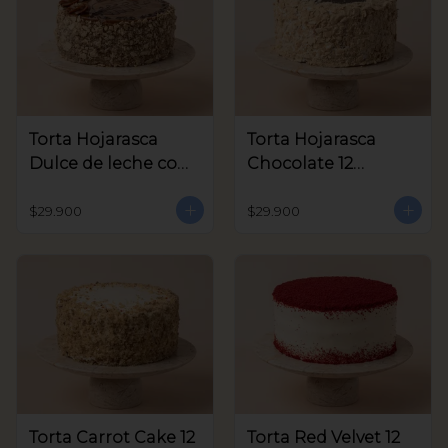
Torta Hojarasca
Torta Hojarasca
Dulce de leche con
Chocolate 12
Nuez 12 Porciones
Porciones aprox
aprox
$29.900
$29.900
Torta Carrot Cake 12
Torta Red Velvet 12