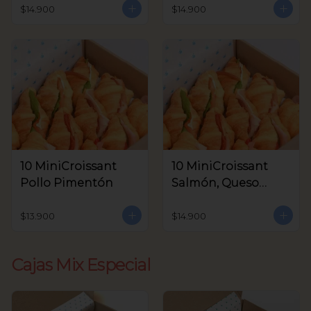
Aceitunas V.
$14.900
$14.900
10 MiniCroissant
10 MiniCroissant
Pollo Pimentón
Salmón, Queso
Crema y Rúcula
$13.900
$14.900
Cajas Mix Especial