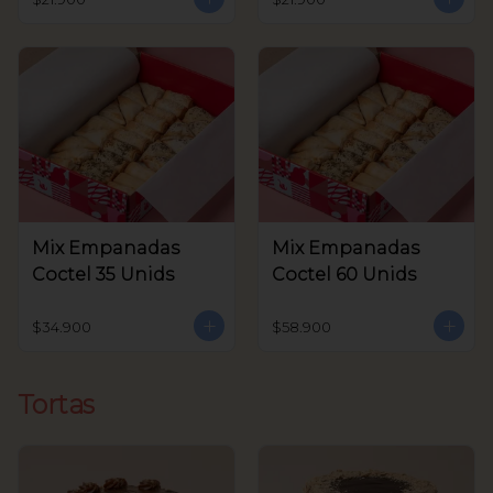
Mix Empanadas
Mix Empanadas
Coctel 35 Unids
Coctel 60 Unids
$34.900
$58.900
Tortas