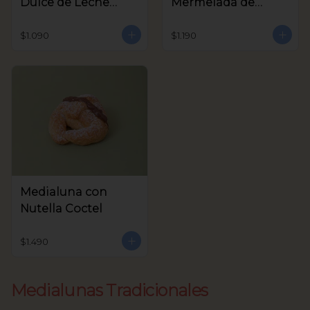
Dulce de Leche
Mermelada de
Coctel
Frambuesa Coctel
$1.090
$1.190
Medialuna con
Nutella Coctel
$1.490
Medialunas Tradicionales