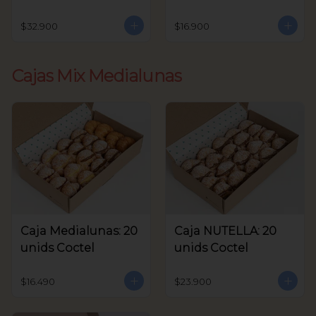
unids Coctel
$32.900
$16.900
Cajas Mix Medialunas
Caja Medialunas: 20
Caja NUTELLA: 20
unids Coctel
unids Coctel
$16.490
$23.900