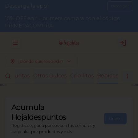
Descarga la app!
Descargar
10% OFF en tu primera compra con el código
PRIMERACOMPRA
Abrir menu de navegación
Login
¿Dónde quieres pedir?
Facturitas
Otros Dulces
Criollitos
Bebidas
Acumula
Hojaldespuntos
Únete
Regístrate, gana puntos con tus compras y
canjealos por productos y más