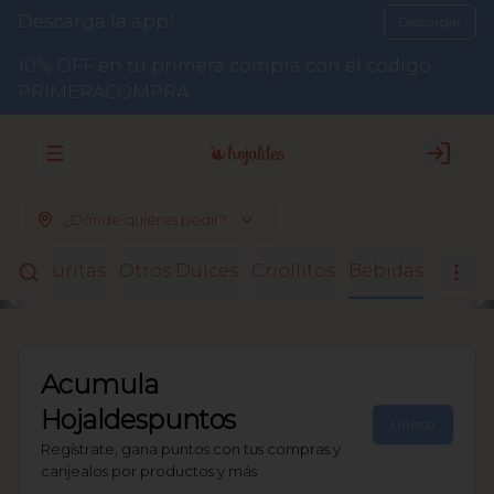
Descarga la app!
Descargar
10% OFF en tu primera compra con el código
PRIMERACOMPRA
Abrir menu de navegación
Login
¿Dónde quieres pedir?
Facturitas
Otros Dulces
Criollitos
Bebidas
Acumula
Hojaldespuntos
Únete
Regístrate, gana puntos con tus compras y
canjealos por productos y más