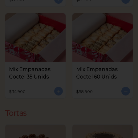
Mix Empanadas
Mix Empanadas
Coctel 35 Unids
Coctel 60 Unids
$34.900
$58.900
Tortas