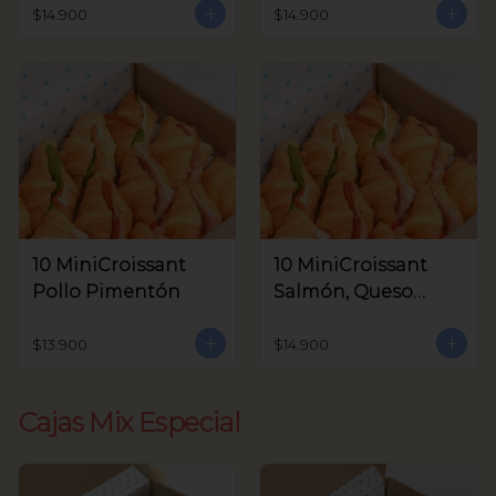
Aceitunas V.
$14.900
$14.900
10 MiniCroissant
10 MiniCroissant
Pollo Pimentón
Salmón, Queso
Crema y Rúcula
$13.900
$14.900
Cajas Mix Especial