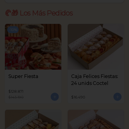
🥐🎁 Los Más Pedidos
-
10
%
Super Fiesta
Caja Felices Fiestas:
24 unids Coctel
$128.871
$143.190
$16.490