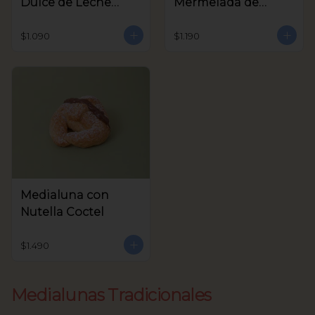
Dulce de Leche
Mermelada de
Coctel
Frambuesa Coctel
$1.090
$1.190
Medialuna con
Nutella Coctel
$1.490
Medialunas Tradicionales