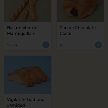
Bastoncitos de
Pan de Chocolate
Mantequilla x
Cóctel
unidad
$1.490
$1.090
Vigilante Tradional
x Unidad