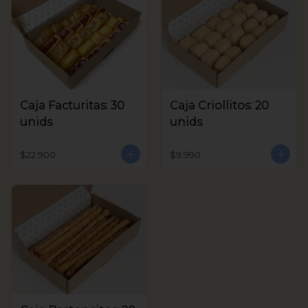
Caja Facturitas: 30
Caja Criollitos: 20
unids
unids
$22.900
$9.990