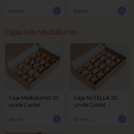
unids Coctel
$32.900
$16.900
Cajas Mix Medialunas
Caja Medialunas: 20
Caja NUTELLA: 20
unids Coctel
unids Coctel
$16.490
$23.900