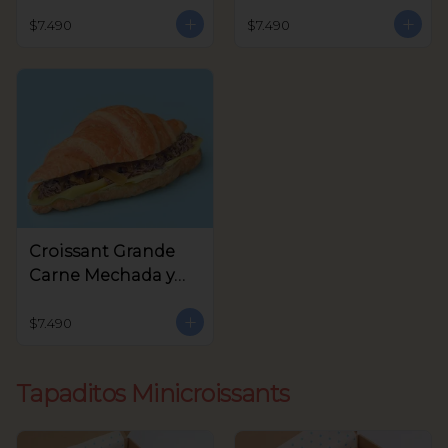
Queso Crema,
Crema y Rúcula
Aceitunas Verdes
$7.490
$7.490
Croissant Grande
Carne Mechada y
queso
$7.490
Tapaditos Minicroissants