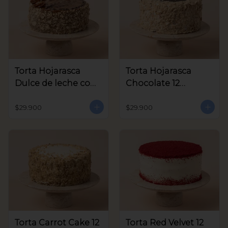
Torta Hojarasca
Torta Hojarasca
Dulce de leche con
Chocolate 12
Nuez 12 Porciones
Porciones aprox
aprox
$29.900
$29.900
Torta Carrot Cake 12
Torta Red Velvet 12