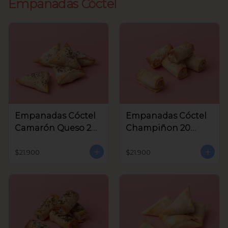
Empanadas Cóctel
Empanadas Cóctel
Empanadas Cóctel
Camarón Queso 20
Champiñon 20
Unids
Unids
$21.900
$21.900