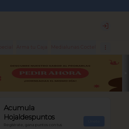
Login
pecial
Arma tu Caja
Medialunas Coctel
Medialunas 
Acumula
Hojaldespuntos
Únete
Regístrate, gana puntos con tus