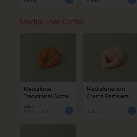
$8.490
$16.490
Medialunas Coctel
Medialuna
Medialuna con
Tradicional Coctel
Crema Pastelera
Coctel
$890
$1.090
$890
por und