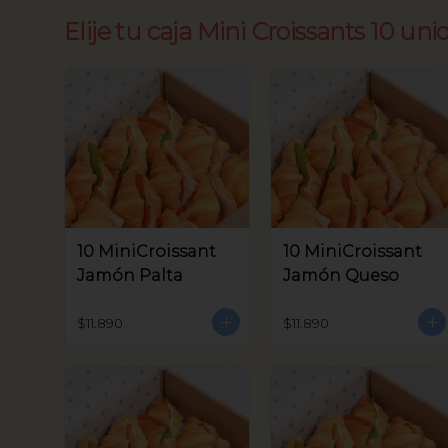
Elije tu caja Mini Croissants 10 uni
10 MiniCroissant
10 MiniCroissant
Jamón Palta
Jamón Queso
$11.890
$11.890