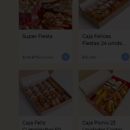
Super Fiesta
Caja Felices
Fiestas: 24 unids
Coctel
$128.871
$143.190
$16.490
Caja Feliz
Caja Picnic 23
Cumpleaños 50:
Unidades Coctel