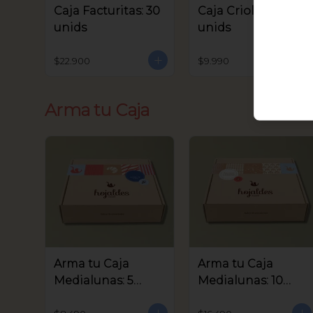
Caja Facturitas: 30
Caja Criollitos: 20
unids
unids
$22.900
$9.990
Arma tu Caja
Arma tu Caja
Arma tu Caja
Medialunas: 5
Medialunas: 10
unids
unids