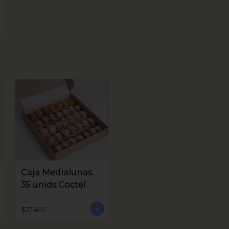
Caja Medialunas:
35 unids Coctel
$27.490