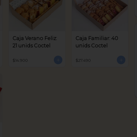
Caja Verano Feliz:
Caja Familiar: 40
21 unids Coctel
unids Coctel
$14.900
$27.490