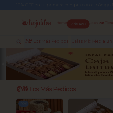
10% OFF en tu primera compra con el códi
Pide Aquí
Home
Localizar Tien
🥐🎁 Los Más Pedidos
Cajas Mix Medialun
🥐🎁 Los Más Pedidos
-
10
%