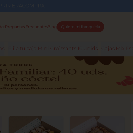
go PRIMERACOMPRA
das
Preguntas Frecuentes
Blog
Quiero mi franquicia
as
Elije tu caja Mini Croissants 10 unids
Cajas Mix Es