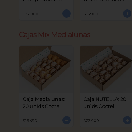
unids Coctel
$32.900
$16.900
Cajas Mix Medialunas
Caja Medialunas:
Caja NUTELLA: 20
20 unids Coctel
unids Coctel
$16.490
$23.900