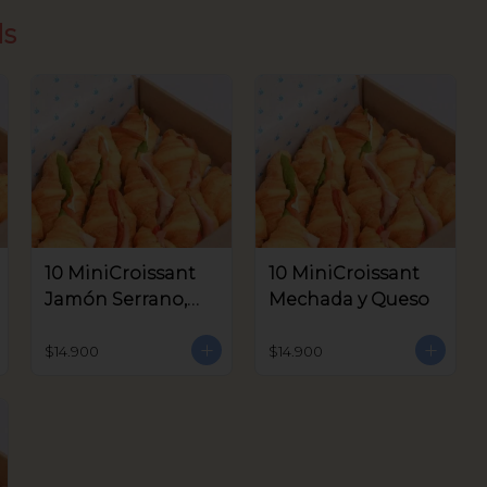
ds
10 MiniCroissant
10 MiniCroissant
Jamón Serrano,
Mechada y Queso
Queso Crema y
Aceitunas V.
$14.900
$14.900