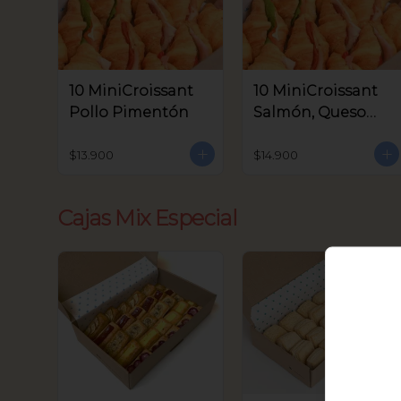
10 MiniCroissant
10 MiniCroissant
Pollo Pimentón
Salmón, Queso
Crema y Rúcula
$13.900
$14.900
Cajas Mix Especial