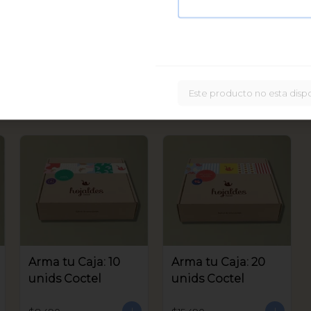
Caja Bastoncitos:
20 unids
$16.900
Este producto no esta disp
Arma tu Caja: 10
Arma tu Caja: 20
unids Coctel
unids Coctel