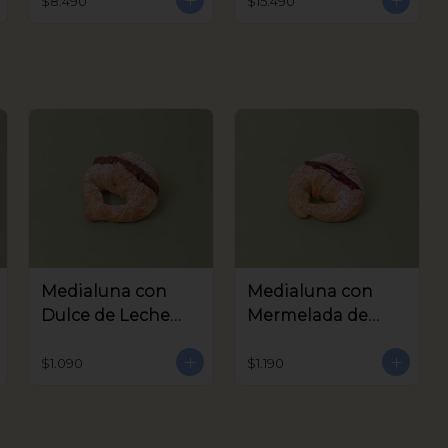
$8.490
$15.490
Medialuna con
Medialuna con
Dulce de Leche
Mermelada de
Coctel
Frambuesa Coctel
$1.090
$1.190