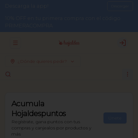
Descarga la app!
Descargar
10% OFF en tu primera compra con el código
PRIMERACOMPRA
Abrir menu de navegación
Login
¿Dónde quieres pedir?
Acumula
Hojaldespuntos
Únete
Regístrate, gana puntos con tus
compras y canjealos por productos y
más