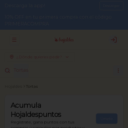
Descarga la app!
Descargar
10% OFF en tu primera compra con el código
PRIMERACOMPRA
Abrir menu de navegación
Login
¿Dónde quieres pedir?
Tortas
Hojaldes
Tortas
Acumula
Hojaldespuntos
Únete
Regístrate, gana puntos con tus
compras y canjealos por productos y