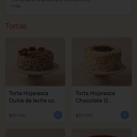
más
Tortas
Torta Hojarasca
Torta Hojarasca
Dulce de leche con
Chocolate 12
Nuez 12 Porciones
Porciones aprox
aprox
$29.900
$29.900