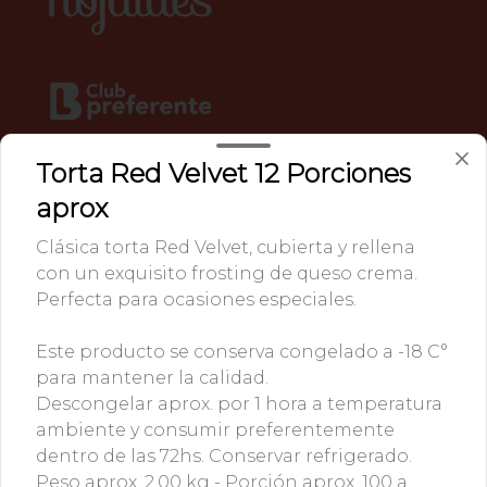
Torta Red Velvet 12 Porciones
aprox
Conócenos
Clásica torta Red Velvet, cubierta y rellena
🏳️ Providencia • Whatsapp: +56 9 53522122 • Lunes a
con un exquisito frosting de queso crema.
Viernes: 09:30 ― 17:30. Sábado: 09:30 ― 15:30 h.
Perfecta para ocasiones especiales.
🏳️ Lo Barnechea • Whatsapp: +56 9 9291 6809 • Lunes a
Viernes 10:00 ― 19:00. Sábado y Domingo: 10:00 ― 15:00 h.
Este producto se conserva congelado a -18 C°
🏳️ La Reina • Whatsapp: +56 9 72693065 • Lunes a Sábado:
para mantener la calidad.
10:00- 19:00 h
Descongelar aprox. por 1 hora a temperatura
Términos y condiciones
ambiente y consumir preferentemente
Política de privacidad
dentro de las 72hs. Conservar refrigerado.
Peso aprox. 2.00 kg - Porción aprox. 100 a