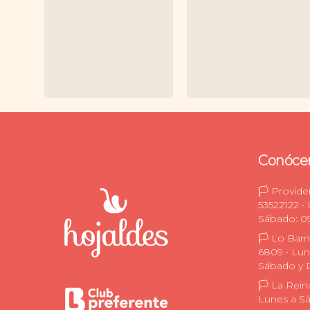
Conóce
🏳️ Provid
53522122 •
Sábado: 09
🏳️ Lo Bar
6809 • Lun
Sábado y 
🏳️ La Rei
Lunes a Sá