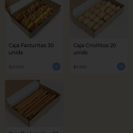
Caja Facturitas: 30
Caja Criollitos: 20
unids
unids
$22.900
$9.990