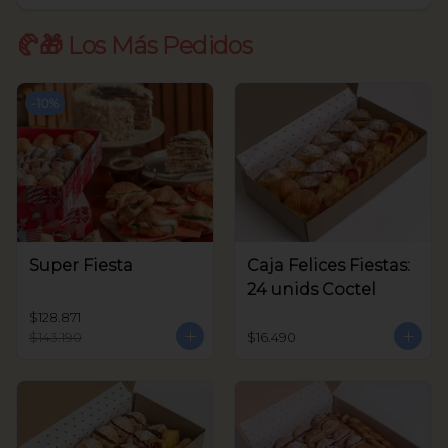
🥐🎁 Los Más Pedidos
-
10
%
Super Fiesta
Caja Felices Fiestas:
24 unids Coctel
$128.871
$143.190
$16.490