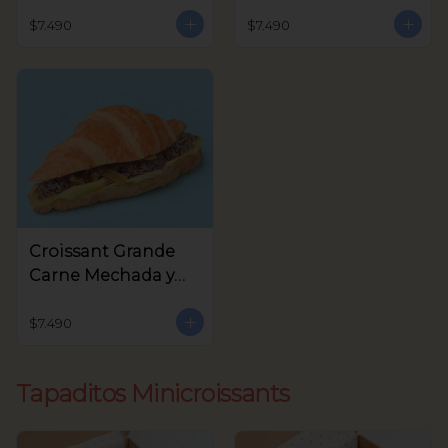
Queso Crema,
Crema y Rúcula
Aceitunas Verdes
$7.490
$7.490
Croissant Grande
Carne Mechada y
queso
$7.490
Tapaditos Minicroissants