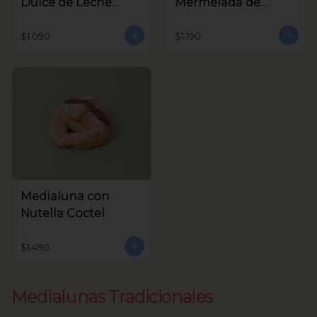
Dulce de Leche
Mermelada de
Coctel
Frambuesa Coctel
$1.090
$1.190
Medialuna con
Nutella Coctel
$1.490
Medialunas Tradicionales