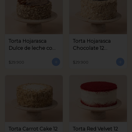
Torta Hojarasca
Torta Hojarasca
Dulce de leche con
Chocolate 12
Nuez 12 Porciones
Porciones aprox
aprox
$29.900
$29.900
Torta Carrot Cake 12
Torta Red Velvet 12