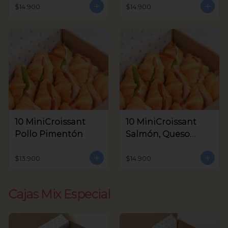
Aceitunas V.
$14.900
$14.900
10 MiniCroissant
10 MiniCroissant
Pollo Pimentón
Salmón, Queso
Crema y Rúcula
$13.900
$14.900
Cajas Mix Especial