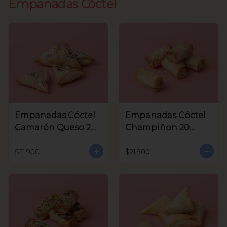
Empanadas Cóctel
Empanadas Cóctel
Empanadas Cóctel
Camarón Queso 20
Champiñon 20
Unids
Unids
$21.900
$21.900