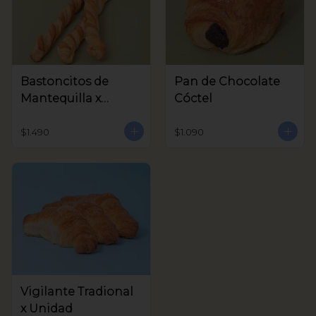
Bastoncitos de
Pan de Chocolate
Mantequilla x
Cóctel
unidad
$1.490
$1.090
Vigilante Tradional
x Unidad