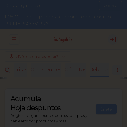
Descarga la app!
Descargar
10% OFF en tu primera compra con el código
PRIMERACOMPRA
Abrir menu de navegación
Login
¿Dónde quieres pedir?
Facturitas
Otros Dulces
Criollitos
Bebidas
Acumula
Hojaldespuntos
Únete
Regístrate, gana puntos con tus compras y
canjealos por productos y más