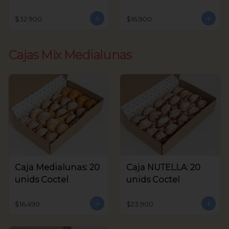
unids Coctel
$32.900
$16.900
Cajas Mix Medialunas
Caja Medialunas: 20
Caja NUTELLA: 20
unids Coctel
unids Coctel
$16.490
$23.900