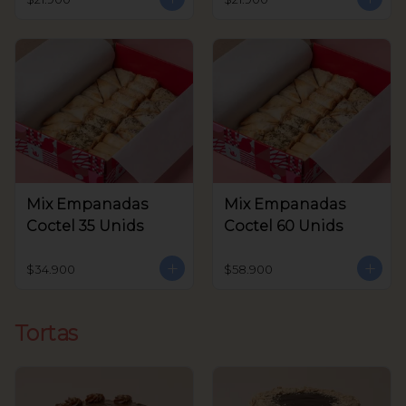
Mix Empanadas
Mix Empanadas
Coctel 35 Unids
Coctel 60 Unids
$34.900
$58.900
Tortas