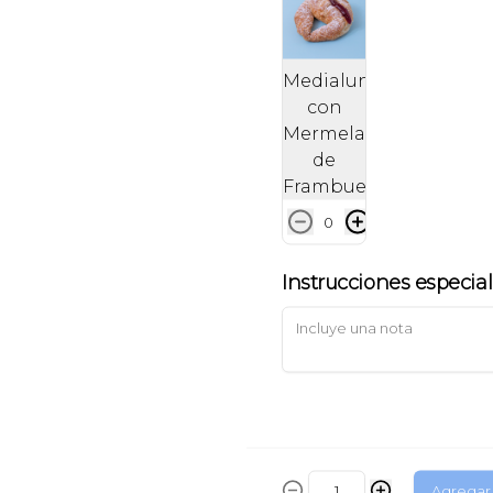
Caja Bastoncitos:
20 unids
Medialuna
$16.900
con
Mermelada
de
Frambuesa
0
Instrucciones especia
Arma tu Caja: 10
Arma tu Caja: 20
unids Coctel
unids Coctel
Agregar