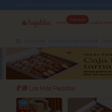
10% OFF en tu primera compra con el códi
Home
Pide Aquí
Localizar Tien
ialunas Tradicionales
Croissant 70grs Salados
Tapad
🥐🎁 Los Más Pedidos
-
10
%