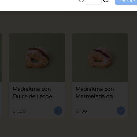
$8.490
$15.490
Medialuna con
Medialuna con
Dulce de Leche
Mermelada de
Coctel
Frambuesa Coctel
$1.090
$1.190