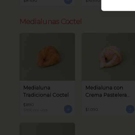
$8.490
$16.490
Medialunas Coctel
Medialuna
Medialuna con
Tradicional Coctel
Crema Pastelera
Coctel
$890
$1.090
$890
por und