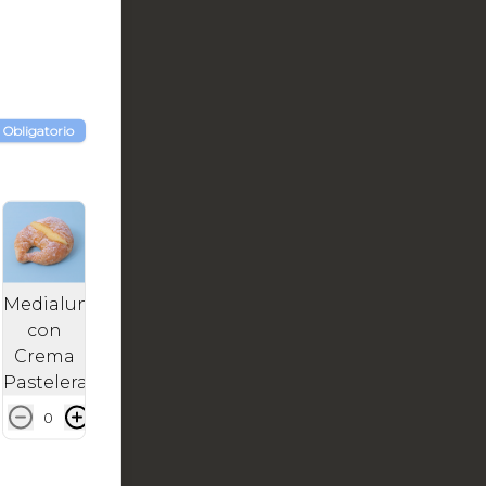
Close
Obligatorio
Medialuna
con
Crema
Pastelera
0