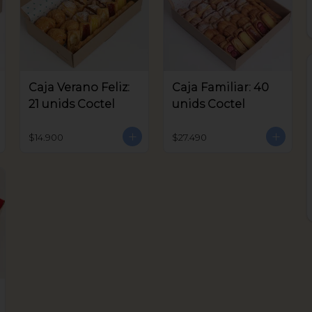
Caja Verano Feliz:
Caja Familiar: 40
21 unids Coctel
unids Coctel
$14.900
$27.490