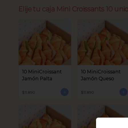
Elije tu caja Mini Croissants 10 uni
10 MiniCroissant
10 MiniCroissant
Jamón Palta
Jamón Queso
$11.890
$11.890