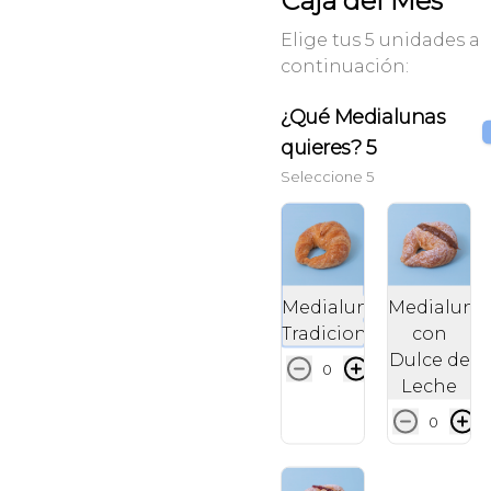
Caja del Mes
Elige tus 5 unidades a
continuación:
¿Qué Medialunas
quieres? 5
Seleccione 5
Medialuna
Medialuna
Tradicional
con
Dulce de
0
Leche
0