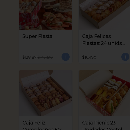
Super Fiesta
Caja Felices
Fiestas: 24 unids
Coctel
$128.871
$143.190
$16.490
Caja Feliz
Caja Picnic 23
Cumpleaños 50:
Unidades Coctel