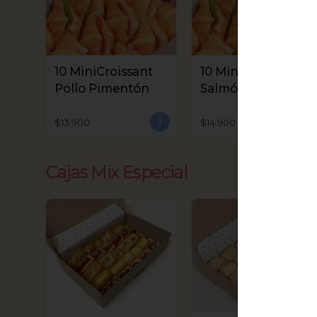
10 MiniCroissant
10 MiniCroissant
Pollo Pimentón
Salmón, Queso
Crema y Rúcula
$13.900
$14.900
Cajas Mix Especial