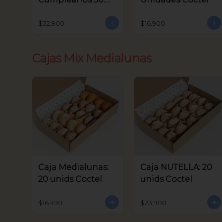
unids Coctel
$32.900
$16.900
Cajas Mix Medialunas
Caja Medialunas:
Caja NUTELLA: 20
20 unids Coctel
unids Coctel
$16.490
$23.900