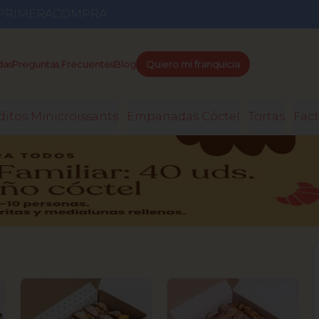
go PRIMERACOMPRA
das
Preguntas Frecuentes
Blog
Quiero mi franquicia
itos Minicroissants
Empanadas Cóctel
Tortas
Fact