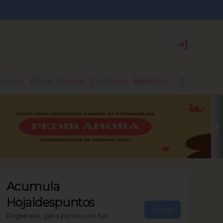
Login
uritas
Otros Dulces
Criollitos
Bebidas
Acumula
Hojaldespuntos
Únete
Regístrate, gana puntos con tus