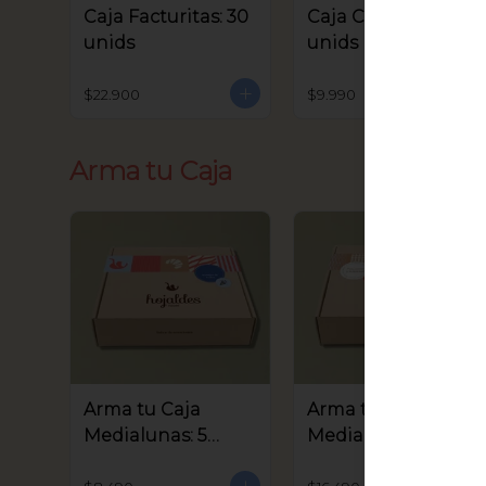
Caja Facturitas: 30
Caja Criollitos: 20
unids
unids
$22.900
$9.990
Arma tu Caja
Arma tu Caja
Arma tu Caja
Medialunas: 5
Medialunas: 10
unids
unids