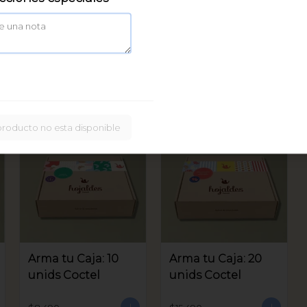
Caja Bastoncitos:
20 unids
$16.900
producto no esta disponible
Arma tu Caja: 10
Arma tu Caja: 20
unids Coctel
unids Coctel