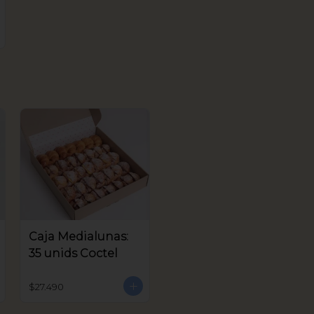
Caja Medialunas:
35 unids Coctel
$27.490