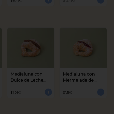
$8.490
$15.490
Medialuna con
Medialuna con
Dulce de Leche
Mermelada de
Coctel
Frambuesa Coctel
$1.090
$1.190