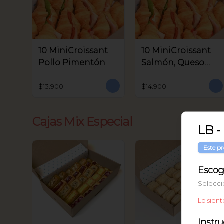
10 MiniCroissant
10 MiniCroissant
Pollo Pimentón
Salmón, Queso
Crema y Rúcula
$13.900
$14.900
Cajas Mix Especial
LB -
Este pr
Escog
Selecci
Lo sient
Instr