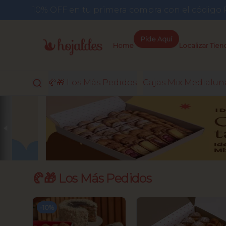
10% OFF en tu primera compra con el códi
Home
Pide Aquí
Localizar Tien
🥐🎁 Los Más Pedidos
Cajas Mix Medialun
🥐🎁 Los Más Pedidos
-
10
%