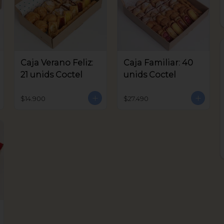
Caja Verano Feliz:
Caja Familiar: 40
21 unids Coctel
unids Coctel
$14.900
$27.490