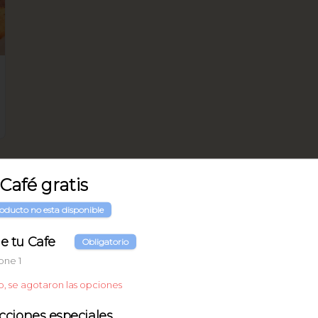
 Café gratis
oducto no esta disponible
e tu Cafe
Obligatorio
one 1
o, se agotaron las opciones
ucciones especiales