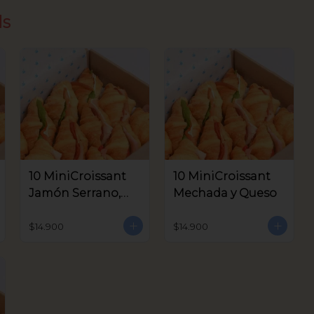
ds
10 MiniCroissant
10 MiniCroissant
Jamón Serrano,
Mechada y Queso
Queso Crema y
Aceitunas V.
$14.900
$14.900