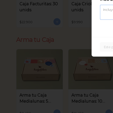
Caja Facturitas: 30
Caja Criollitos: 20
unids
unids
$22.900
$9.990
Arma tu Caja
Este 
Arma tu Caja
Arma tu Caja
Medialunas: 5
Medialunas: 10
unids
unids