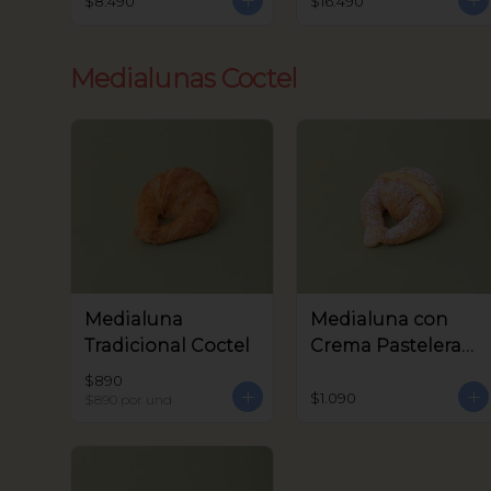
$8.490
$16.490
Medialunas Coctel
Medialuna
Medialuna con
Tradicional Coctel
Crema Pastelera
Coctel
$890
$1.090
$890
por und