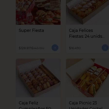
Super Fiesta
Caja Felices
Fiestas: 24 unids
Coctel
$128.871
$143.190
$16.490
Caja Feliz
Caja Picnic 23
Cumpleaños 50:
Unidades Coctel