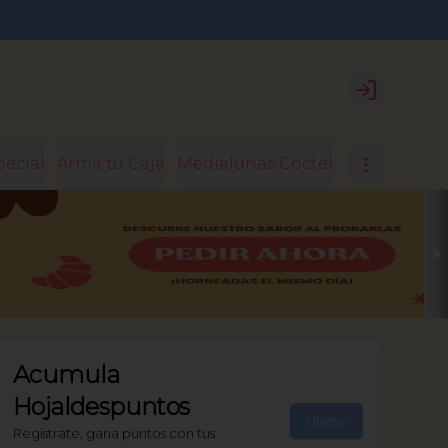
Login
pecial
Arma tu Caja
Medialunas Coctel
Medialunas 
Acumula
Hojaldespuntos
Únete
Regístrate, gana puntos con tus