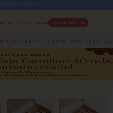
go PRIMERACOMPRA
das
Preguntas Frecuentes
Blog
Quiero mi franquicia
as
Elije tu caja Mini Croissants 10 unids
Cajas Mix Es