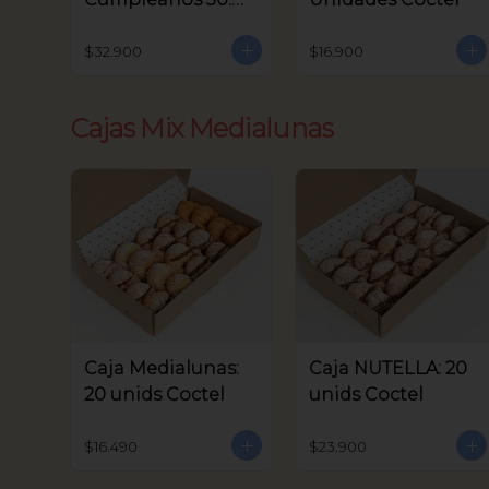
unids Coctel
$32.900
$16.900
Cajas Mix Medialunas
Caja Medialunas:
Caja NUTELLA: 20
20 unids Coctel
unids Coctel
$16.490
$23.900