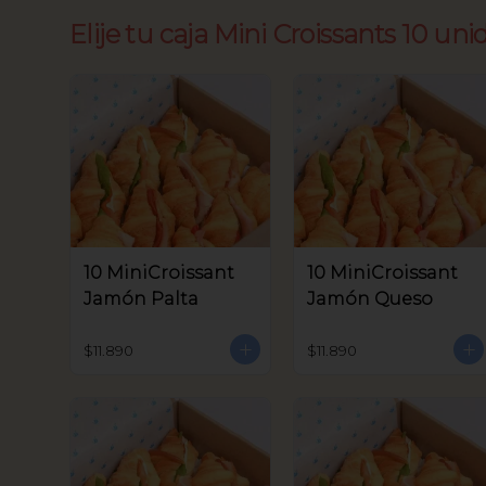
Elije tu caja Mini Croissants 10 uni
10 MiniCroissant
10 MiniCroissant
Jamón Palta
Jamón Queso
$11.890
$11.890