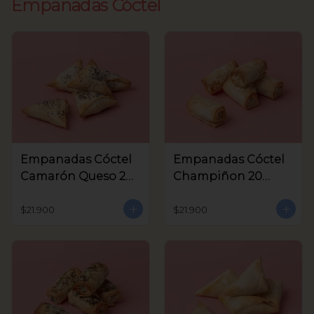
Empanadas Cóctel
Empanadas Cóctel
Empanadas Cóctel
Camarón Queso 20
Champiñon 20
Unids
Unids
$21.900
$21.900