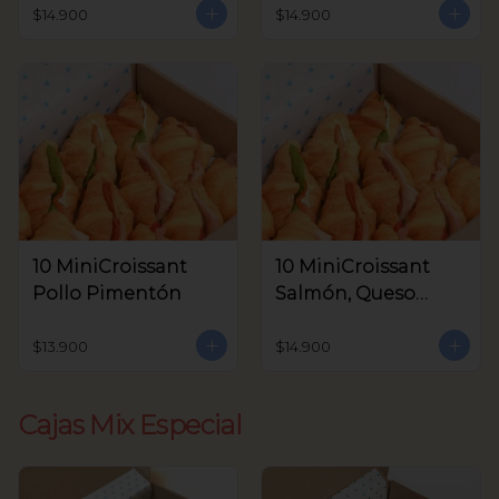
Aceitunas V.
$14.900
$14.900
10 MiniCroissant
10 MiniCroissant
Pollo Pimentón
Salmón, Queso
Crema y Rúcula
$13.900
$14.900
Cajas Mix Especial