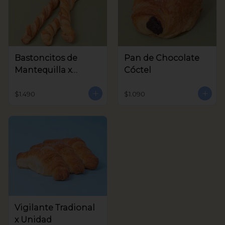
Bastoncitos de
Pan de Chocolate
Mantequilla x
Cóctel
unidad
$1.490
$1.090
Vigilante Tradional
x Unidad