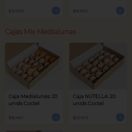
unids Coctel
$32.900
$16.900
Cajas Mix Medialunas
Caja Medialunas: 20
Caja NUTELLA: 20
unids Coctel
unids Coctel
$16.490
$23.900