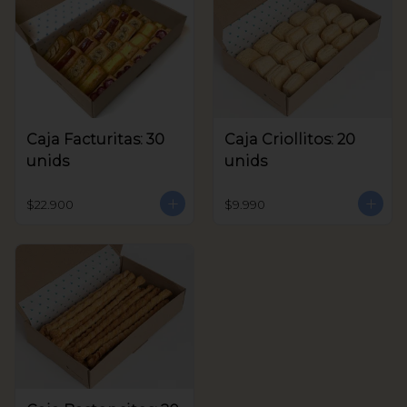
Caja Facturitas: 30
Caja Criollitos: 20
unids
unids
$22.900
$9.990