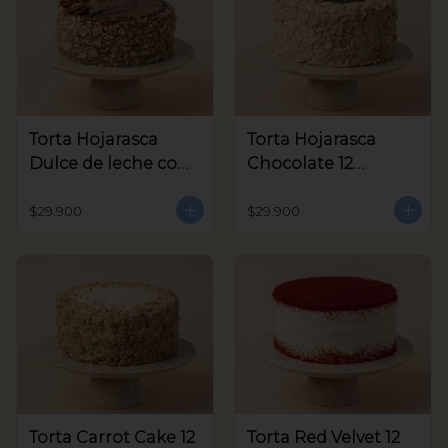
Torta Hojarasca
Torta Hojarasca
Dulce de leche con
Chocolate 12
Nuez 12 Porciones
Porciones aprox
aprox
$29.900
$29.900
Torta Carrot Cake 12
Torta Red Velvet 12