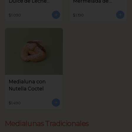
Dulce de Leche
Mermelada de
Coctel
Frambuesa Coctel
$1.090
$1.190
Medialuna con
Nutella Coctel
$1.490
Medialunas Tradicionales