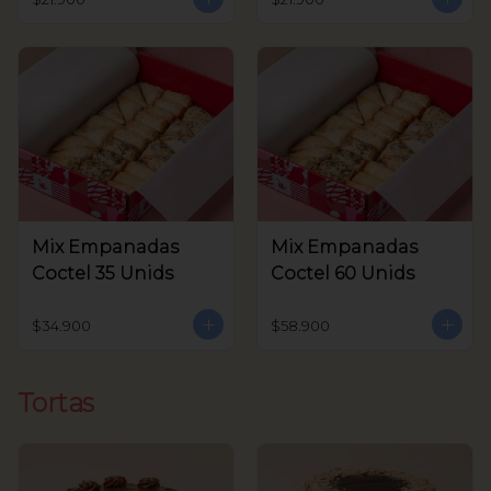
Mix Empanadas
Mix Empanadas
Coctel 35 Unids
Coctel 60 Unids
$34.900
$58.900
Tortas