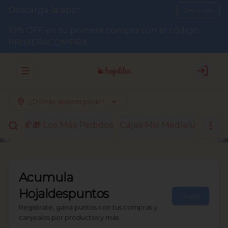
Descarga la app!
Descargar
10% OFF en tu primera compra con el código
PRIMERACOMPRA
Abrir menu de navegación
Login
¿Dónde quieres pedir?
🥐🎁 Los Más Pedidos
Cajas Mix Medialunas
El
Acumula
Hojaldespuntos
Únete
Regístrate, gana puntos con tus compras y
canjealos por productos y más