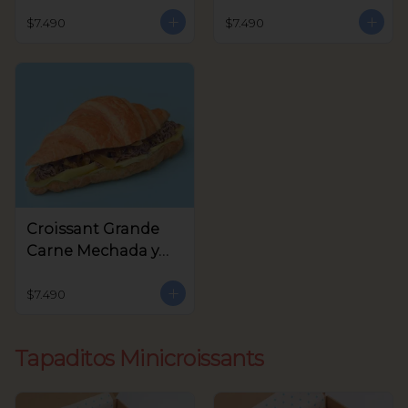
Queso Crema,
Crema y Rúcula
Aceitunas Verdes
$7.490
$7.490
Croissant Grande
Carne Mechada y
queso
$7.490
Tapaditos Minicroissants