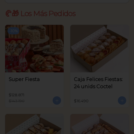
🥐🎁 Los Más Pedidos
-
10
%
Super Fiesta
Caja Felices Fiestas:
24 unids Coctel
$128.871
$143.190
$16.490