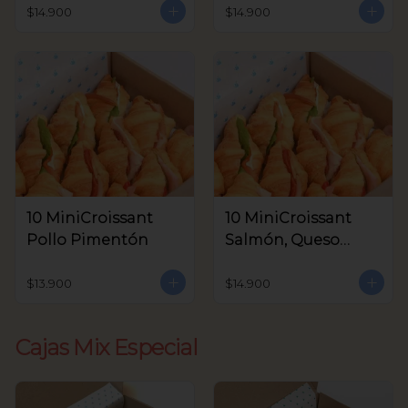
Aceitunas V.
$14.900
$14.900
10 MiniCroissant
10 MiniCroissant
Pollo Pimentón
Salmón, Queso
Crema y Rúcula
$13.900
$14.900
Cajas Mix Especial