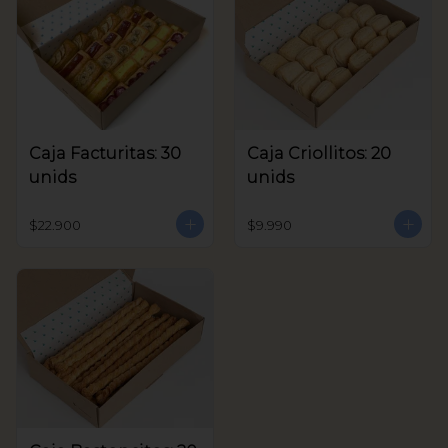
Caja Facturitas: 30
Caja Criollitos: 20
unids
unids
$22.900
$9.990