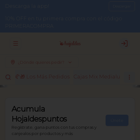
Descarga la app!
Descargar
10% OFF en tu primera compra con el código
PRIMERACOMPRA
Abrir menu de navegación
Login
¿Dónde quieres pedir?
🥐🎁 Los Más Pedidos
Cajas Mix Medialunas
El
Acumula
Hojaldespuntos
Únete
Regístrate, gana puntos con tus compras y
canjealos por productos y más