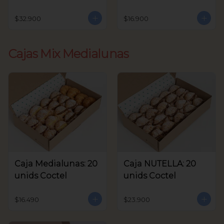
unids Coctel
$32.900
$16.900
Cajas Mix Medialunas
Caja Medialunas: 20
Caja NUTELLA: 20
unids Coctel
unids Coctel
$16.490
$23.900