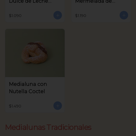
Dulce de Leche
Mermelada de
Coctel
Frambuesa Coctel
$1.090
$1.190
Medialuna con
Nutella Coctel
$1.490
Medialunas Tradicionales