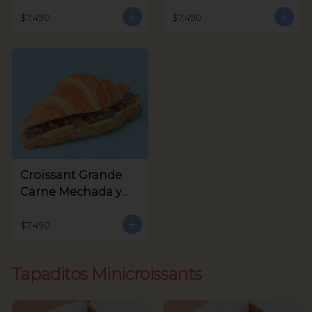
Queso Crema,
Crema y Rúcula
Aceitunas Verdes
$7.490
$7.490
Croissant Grande
Carne Mechada y
queso
$7.490
Tapaditos Minicroissants