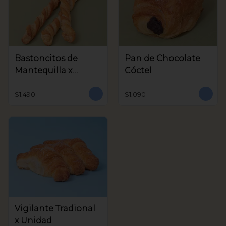
Bastoncitos de
Pan de Chocolate
Mantequilla x
Cóctel
unidad
$1.490
$1.090
Vigilante Tradional
x Unidad