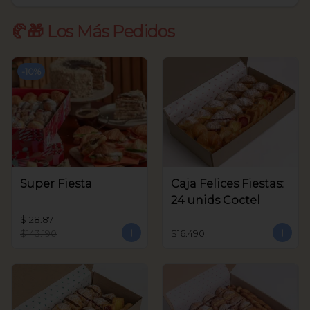
🥐🎁 Los Más Pedidos
-
10
%
Super Fiesta
Caja Felices Fiestas:
24 unids Coctel
$128.871
$143.190
$16.490