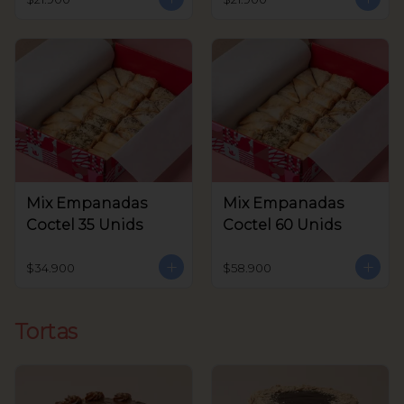
Mix Empanadas
Mix Empanadas
Coctel 35 Unids
Coctel 60 Unids
$34.900
$58.900
Tortas