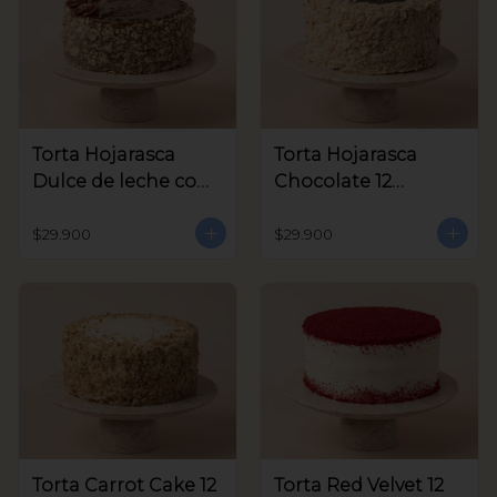
Torta Hojarasca
Torta Hojarasca
Dulce de leche con
Chocolate 12
Nuez 12 Porciones
Porciones aprox
aprox
$29.900
$29.900
Torta Carrot Cake 12
Torta Red Velvet 12