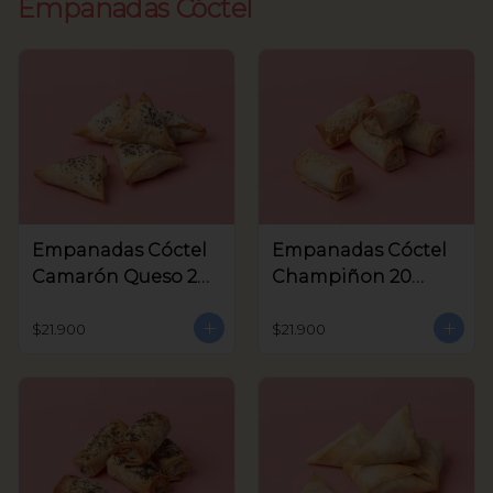
Empanadas Cóctel
Empanadas Cóctel
Empanadas Cóctel
Camarón Queso 20
Champiñon 20
Unids
Unids
$21.900
$21.900