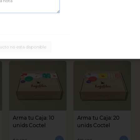
Caja Bastoncitos:
20 unids
$16.900
ucto no esta disponible
Arma tu Caja: 10
Arma tu Caja: 20
unids Coctel
unids Coctel