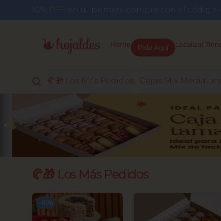
10% OFF en tu primera compra con el códi
Pide Aquí
Home
Localizar Tien
🥐🎁 Los Más Pedidos
Cajas Mix Medialun
🥐🎁 Los Más Pedidos
-
10
%