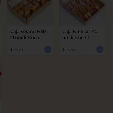
Caja Verano Feliz:
Caja Familiar: 40
21 unids Coctel
unids Coctel
$14.900
$27.490