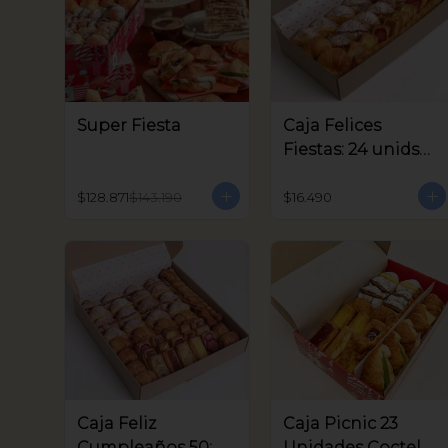
Super Fiesta
Caja Felices
Fiestas: 24 unids
Coctel
$128.871
$143.190
$16.490
Caja Feliz
Caja Picnic 23
Cumpleaños 50:
Unidades Coctel