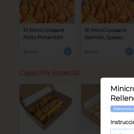
10 MiniCroissant
10 MiniCroissant
Pollo Pimentón
Salmón, Queso
Crema y Rúcula
$13.900
$14.900
Cajas Mix Especial
Minicr
Rellen
Este produc
Instrucci