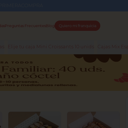
go PRIMERACOMPRA
das
Preguntas Frecuentes
Blog
Quiero mi franquicia
as
Elije tu caja Mini Croissants 10 unids
Cajas Mix Es