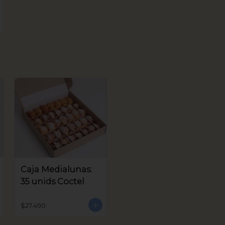
Caja Medialunas:
35 unids Coctel
$27.490