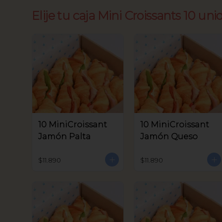
Elije tu caja Mini Croissants 10 uni
10 MiniCroissant
10 MiniCroissant
Jamón Palta
Jamón Queso
$11.890
$11.890