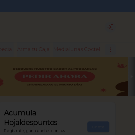
Login
pecial
Arma tu Caja
Medialunas Coctel
Medialunas 
Acumula
Hojaldespuntos
Únete
Regístrate, gana puntos con tus