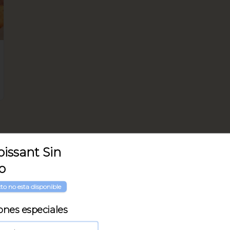
oissant Sin
o
to no esta disponible
ones especiales