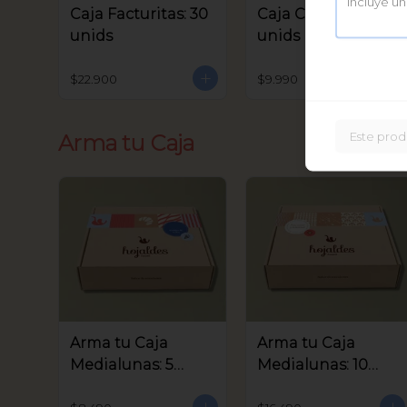
Caja Facturitas: 30
Caja Criollitos: 20
unids
unids
$22.900
$9.990
Este prod
Arma tu Caja
Arma tu Caja
Arma tu Caja
Medialunas: 5
Medialunas: 10
unids
unids