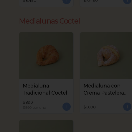
$8.490
$16.490
Medialunas Coctel
Medialuna
Medialuna con
Tradicional Coctel
Crema Pastelera
Coctel
$890
$1.090
$890
por und