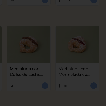
$8.490
$15.490
Medialuna con
Medialuna con
Dulce de Leche
Mermelada de
Coctel
Frambuesa Coctel
$1.090
$1.190