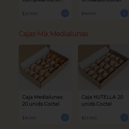
unids Coctel
$32.900
$16.900
Cajas Mix Medialunas
Caja Medialunas:
Caja NUTELLA: 20
20 unids Coctel
unids Coctel
$16.490
$23.900