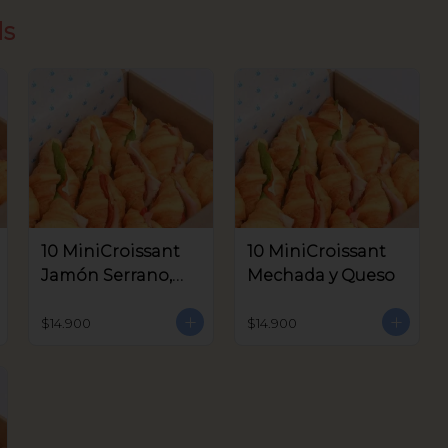
ds
10 MiniCroissant
10 MiniCroissant
Jamón Serrano,
Mechada y Queso
Queso Crema y
Aceitunas V.
$14.900
$14.900