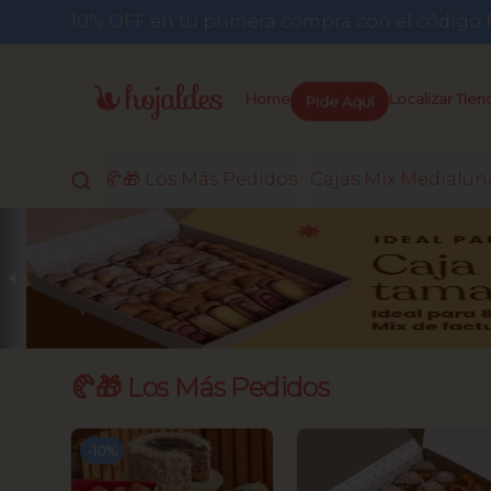
10% OFF en tu primera compra con el códi
Pide Aquí
Home
Localizar Tien
🥐🎁 Los Más Pedidos
Cajas Mix Medialun
🥐🎁 Los Más Pedidos
-
10
%