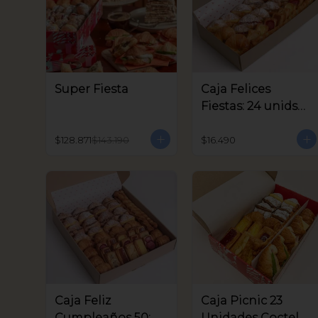
Super Fiesta
Caja Felices
Fiestas: 24 unids
Coctel
$128.871
$143.190
$16.490
Caja Feliz
Caja Picnic 23
Cumpleaños 50:
Unidades Coctel