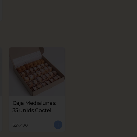
Caja Medialunas:
35 unids Coctel
$27.490