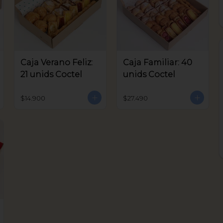
Caja Verano Feliz:
Caja Familiar: 40
21 unids Coctel
unids Coctel
$14.900
$27.490