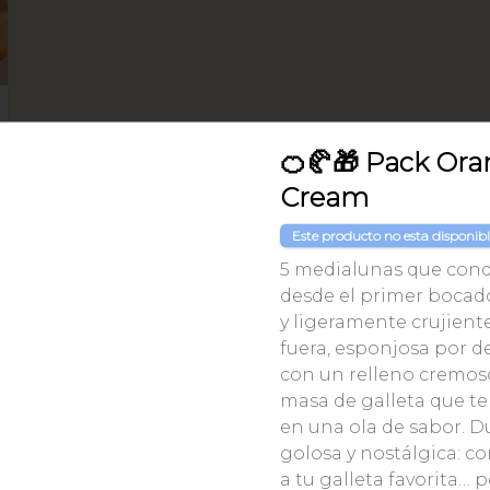
🍊🥐🎁 Pack Or
Cream
Este producto no esta disponib
5 medialunas que conq
desde el primer bocad
y ligeramente crujient
fuera, esponjosa por d
con un relleno cremos
masa de galleta que te
en una ola de sabor. Du
golosa y nostálgica: c
a tu galleta favorita… 