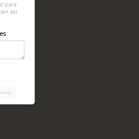
al para
cen ser
les
onible