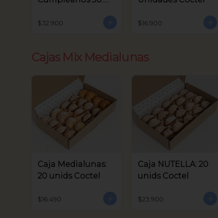
unids Coctel
$32.900
$16.900
Cajas Mix Medialunas
Caja Medialunas:
Caja NUTELLA: 20
20 unids Coctel
unids Coctel
$16.490
$23.900