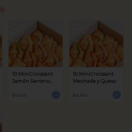
ds
10 MiniCroissant
10 MiniCroissant
Jamón Serrano,
Mechada y Queso
Queso Crema y
Aceitunas V.
$14.900
$14.900