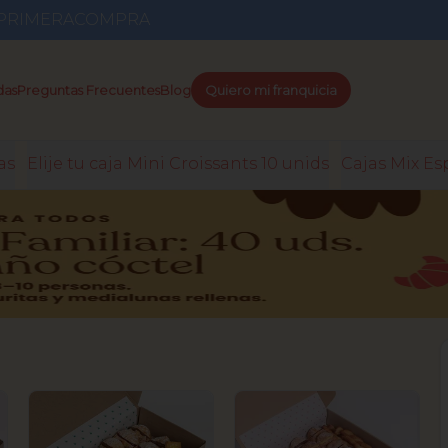
go PRIMERACOMPRA
das
Preguntas Frecuentes
Blog
Quiero mi franquicia
as
Elije tu caja Mini Croissants 10 unids
Cajas Mix Es