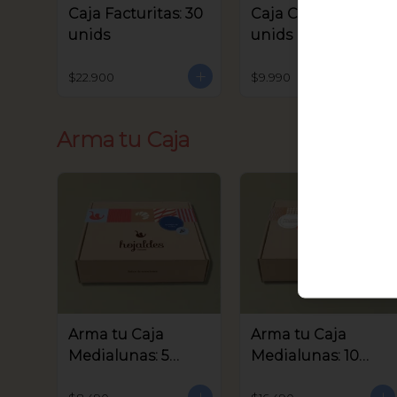
Caja Facturitas: 30
Caja Criollitos: 20
unids
unids
$22.900
$9.990
Arma tu Caja
Arma tu Caja
Arma tu Caja
Medialunas: 5
Medialunas: 10
unids
unids