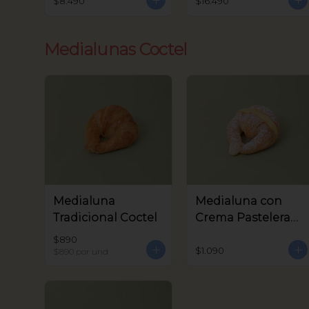
$8.490
$16.490
Medialunas Coctel
Medialuna
Medialuna con
Tradicional Coctel
Crema Pastelera
Coctel
$890
$1.090
$890
por und