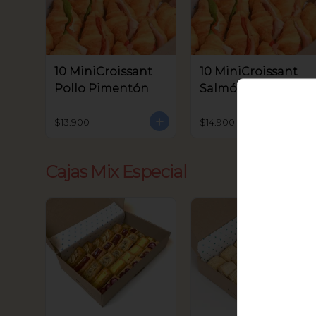
10 MiniCroissant
10 MiniCroissant
Pollo Pimentón
Salmón, Queso
Crema y Rúcula
$13.900
$14.900
Cajas Mix Especial