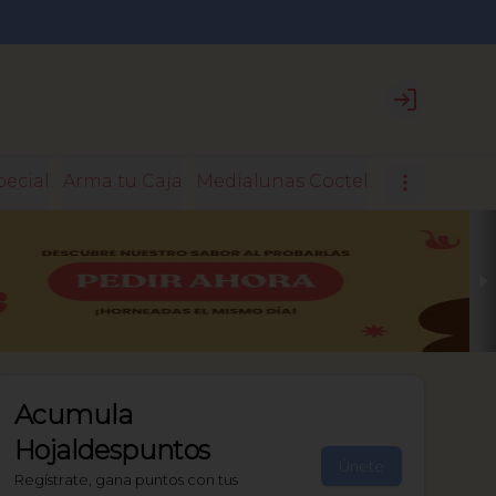
Login
pecial
Arma tu Caja
Medialunas Coctel
Medialunas 
Acumula
Hojaldespuntos
Únete
Regístrate, gana puntos con tus