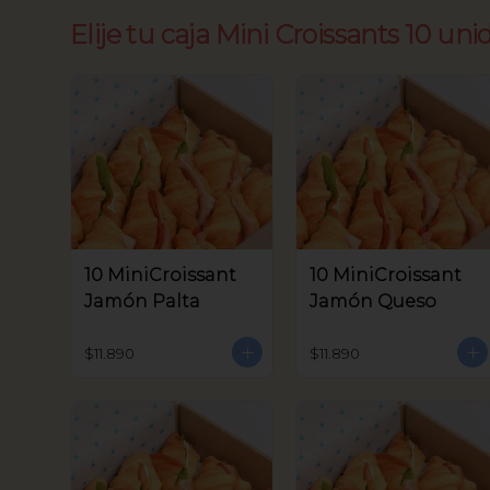
Elije tu caja Mini Croissants 10 uni
10 MiniCroissant
10 MiniCroissant
Jamón Palta
Jamón Queso
$11.890
$11.890