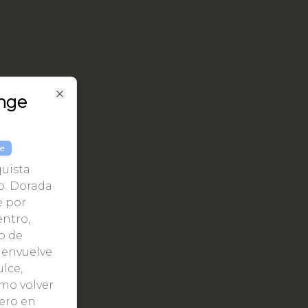
ange
Close
le
uista
o. Dorada
e por
entro,
o de
 envuelve
lce,
omo volver
pero en