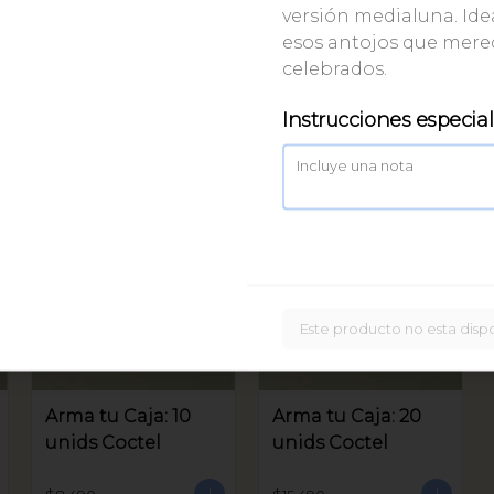
versión medialuna. Ide
Caja Bastoncitos:
esos antojos que mere
20 unids
celebrados.
$16.900
Instrucciones especia
Este producto no esta disp
Arma tu Caja: 10
Arma tu Caja: 20
unids Coctel
unids Coctel