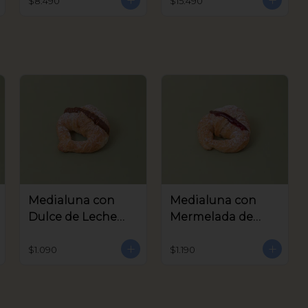
$8.490
$15.490
Medialuna con
Medialuna con
Dulce de Leche
Mermelada de
Coctel
Frambuesa Coctel
$1.090
$1.190