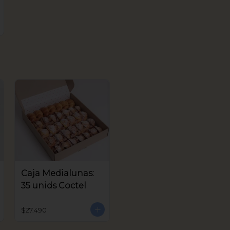
Caja Medialunas:
35 unids Coctel
$27.490