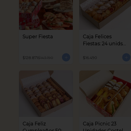
Super Fiesta
Caja Felices
Fiestas: 24 unids
Coctel
$128.871
$143.190
$16.490
Caja Feliz
Caja Picnic 23
Cumpleaños 50:
Unidades Coctel