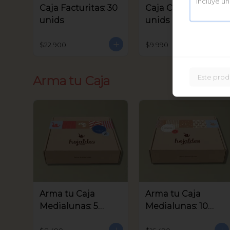
Caja Facturitas: 30
Caja Criollitos: 20
unids
unids
$22.900
$9.990
Este prod
Arma tu Caja
Arma tu Caja
Arma tu Caja
Medialunas: 5
Medialunas: 10
unids
unids