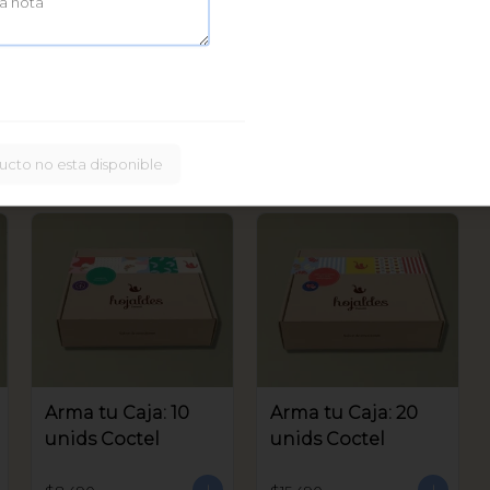
Caja Bastoncitos:
20 unids
$16.900
ucto no esta disponible
Arma tu Caja: 10
Arma tu Caja: 20
unids Coctel
unids Coctel