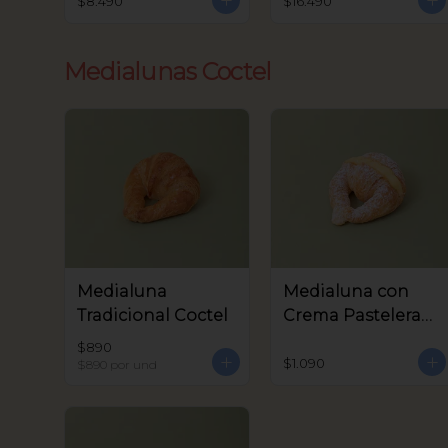
$8.490
$16.490
Medialunas Coctel
Medialuna
Medialuna con
Tradicional Coctel
Crema Pastelera
Coctel
$890
$1.090
$890
por und