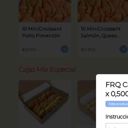
10 MiniCroissant
10 MiniCroissant
Pollo Pimentón
Salmón, Queso
Crema y Rúcula
$13.900
$14.900
Cajas Mix Especial
FRQ C
x 0,50
Este produc
Instrucci