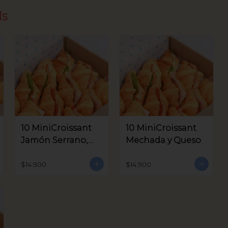
ds
10 MiniCroissant
10 MiniCroissant
Jamón Serrano,
Mechada y Queso
Queso Crema y
Aceitunas V.
$14.900
$14.900