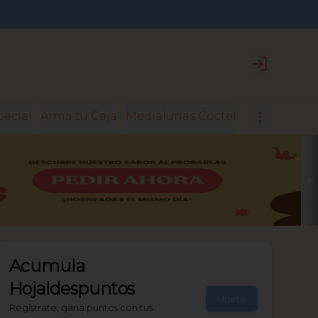
Login
pecial
Arma tu Caja
Medialunas Coctel
Medialunas 
Acumula
Hojaldespuntos
Únete
Regístrate, gana puntos con tus