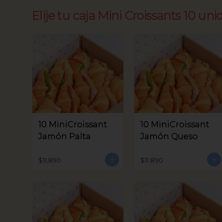
Elije tu caja Mini Croissants 10 uni
10 MiniCroissant
10 MiniCroissant
Jamón Palta
Jamón Queso
$11.890
$11.890