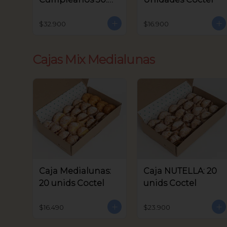
unids Coctel
$32.900
$16.900
Cajas Mix Medialunas
Caja Medialunas:
Caja NUTELLA: 20
20 unids Coctel
unids Coctel
$16.490
$23.900