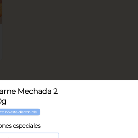
arne Mechada 2
0g
to no esta disponible
ones especiales