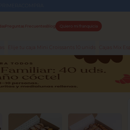
go PRIMERACOMPRA
das
Preguntas Frecuentes
Blog
Quiero mi franquicia
as
Elije tu caja Mini Croissants 10 unids
Cajas Mix Es