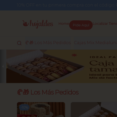
10% OFF en tu primera compra con el códi
Pide Aquí
Home
Localizar Tien
🥐🎁 Los Más Pedidos
Cajas Mix Medialun
🥐🎁 Los Más Pedidos
-
10
%