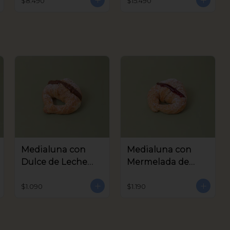
$8.490
$15.490
Medialuna con
Medialuna con
Dulce de Leche
Mermelada de
Coctel
Frambuesa Coctel
$1.090
$1.190