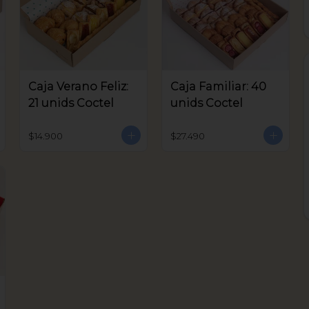
Caja Verano Feliz:
Caja Familiar: 40
21 unids Coctel
unids Coctel
$14.900
$27.490